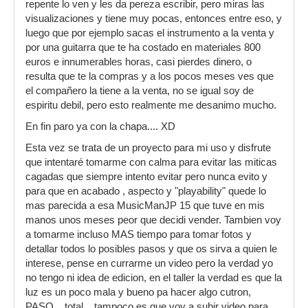
repente lo ven y les da pereza escribir, pero miras las
visualizaciones y tiene muy pocas, entonces entre eso, y
luego que por ejemplo sacas el instrumento a la venta y
por una guitarra que te ha costado en materiales 800
euros e innumerables horas, casi pierdes dinero, o
resulta que te la compras y a los pocos meses ves que
el compañero la tiene a la venta, no se igual soy de
espiritu debil, pero esto realmente me desanimo mucho.
En fin paro ya con la chapa.... XD
Esta vez se trata de un proyecto para mi uso y disfrute
que intentaré tomarme con calma para evitar las miticas
cagadas que siempre intento evitar pero nunca evito y
para que en acabado , aspecto y "playability" quede lo
mas parecida a esa MusicManJP 15 que tuve en mis
manos unos meses peor que decidi vender. Tambien voy
a tomarme incluso MAS tiempo para tomar fotos y
detallar todos lo posibles pasos y que os sirva a quien le
interese, pense en currarme un video pero la verdad yo
no tengo ni idea de edicion, en el taller la verdad es que la
luz es un poco mala y bueno pa hacer algo cutron,
PASO... total... tampoco es que voy a subir video para