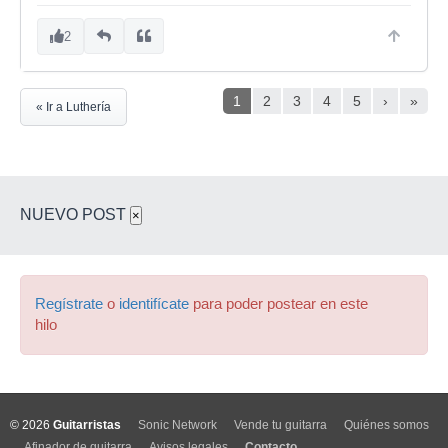
2
1
2
3
4
5
›
»
« Ir a Luthería
NUEVO POST
×
Regístrate
o
identifícate
para poder postear en este
hilo
© 2026
Guitarristas
Sonic Network
Vende tu guitarra
Quiénes somos
Afinador de guitarra
Avisos legales
Contacto