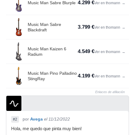
4.299 €
Music Man Sabre Blurple
Ver en thomann
→
Music Man Sabre
3.799 €
Ver en thomann
→
Blackdraft
Music Man Kaizen 6
4.549 €
Ver en thomann
→
Radium
Music Man Pino Palladino
4.199 €
Ver en thomann
→
StingRay
Enlaces de afiliación
por
Avega
el 11/12/2022
#2
Hola, me quedo que pinta muy bien!