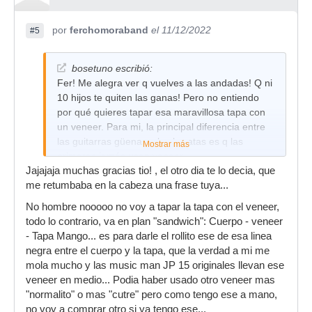
por
ferchomoraband
el 11/12/2022
#5
bosetuno escribió:
Fer! Me alegra ver q vuelves a las andadas! Q ni
10 hijos te quiten las ganas! Pero no entiendo
por qué quieres tapar esa maravillosa tapa con
un veneer. Para mi, la principal diferencia entre
las guitarras güenas y las baratas es q las
Mostrar más
primeras jamás usan veneer.
Jajajaja muchas gracias tio! , el otro dia te lo decia, que
Ánimo!
me retumbaba en la cabeza una frase tuya...
No hombre nooooo no voy a tapar la tapa con el veneer,
todo lo contrario, va en plan "sandwich": Cuerpo - veneer
- Tapa Mango... es para darle el rollito ese de esa linea
negra entre el cuerpo y la tapa, que la verdad a mi me
mola mucho y las music man JP 15 originales llevan ese
veneer en medio... Podia haber usado otro veneer mas
"normalito" o mas "cutre" pero como tengo ese a mano,
no voy a comprar otro si ya tengo ese...