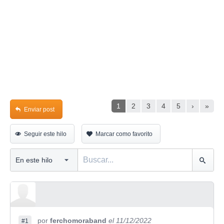
1
2
3
4
5
›
»
Enviar post
Seguir este hilo
Marcar como favorito
por
ferchomoraband
el 11/12/2022
#1