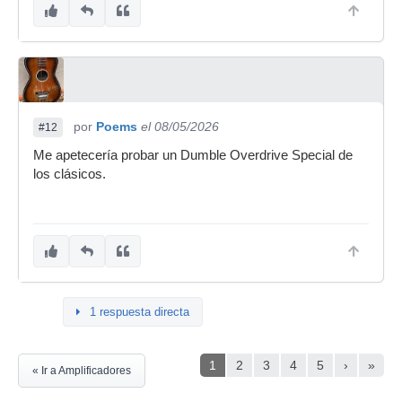
por
Poems
el 08/05/2026
#12
Me apetecería probar un Dumble Overdrive Special de
los clásicos.
1 respuesta directa
1
2
3
4
5
›
»
« Ir a Amplificadores