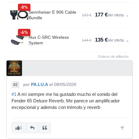
-8%
Sennheiser E 906 Cable
177 €
193 €
Ver oferta
→
Bundle
-6%
Nux C-5RC Wireless
135 €
144 €
Ver oferta
→
System
Enlaces de afiliación
por
PA.LU.A
el 08/05/2026
#2
#1
A mí siempre me ha gustado mucho el sonido del
Fender 65 Deluxe Reverb. Me parece un amplificador
excepcional y además con trémolo y reverb
1