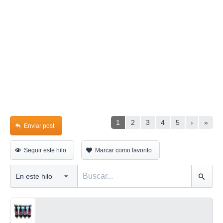
1
2
3
4
5
›
»
Enviar post
Seguir este hilo
Marcar como favorito