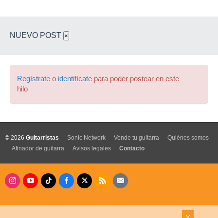
NUEVO POST
×
Regístrate
o
identifícate
para poder postear en este
hilo
© 2026
Guitarristas
Sonic Network
Vende tu guitarra
Quiénes somos
Afinador de guitarra
Avisos legales
Contacto
X