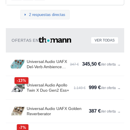
2 respuestas directas
OFERTAS EN
VER TODAS
Universal Audio UAFX
345,50 €
347 €
Ver oferta
→
Del-Verb Ambience
Compan.
-13%
Universal Audio Apollo
999 €
1.149 €
Ver oferta
→
Twin X Duo Gen2 Ess+
Universal Audio UAFX Golden
387 €
Ver oferta
→
Reverberator
-7%