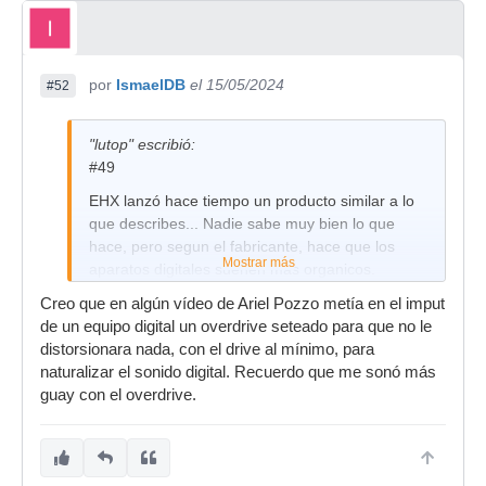
por
IsmaelDB
el 15/05/2024
#52
"lutop" escribió:
#49
EHX lanzó hace tiempo un producto similar a lo
que describes... Nadie sabe muy bien lo que
hace, pero segun el fabricante, hace que los
Mostrar más
aparatos digitales suenen mas organicos.
Creo que en algún vídeo de Ariel Pozzo metía en el imput
de un equipo digital un overdrive seteado para que no le
distorsionara nada, con el drive al mínimo, para
naturalizar el sonido digital. Recuerdo que me sonó más
guay con el overdrive.