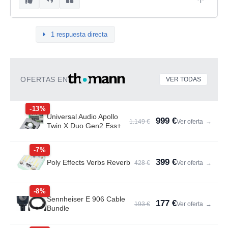
1 respuesta directa
OFERTAS EN
VER TODAS
-13%
Universal Audio Apollo
999 €
1.149 €
Ver oferta
→
Twin X Duo Gen2 Ess+
-7%
399 €
Poly Effects Verbs Reverb
428 €
Ver oferta
→
-8%
Sennheiser E 906 Cable
177 €
193 €
Ver oferta
→
Bundle