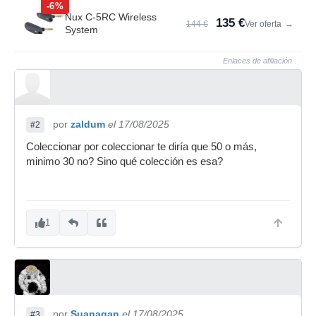
-6%
Nux C-5RC Wireless
135 €
144 €
Ver oferta
→
System
Enlaces de afiliación
por
zaldum
el 17/08/2025
#2
Coleccionar por coleccionar te diría que 50 o más,
minimo 30 no? Sino qué colección es esa?
1
por
Suanagan
el 17/08/2025
#3