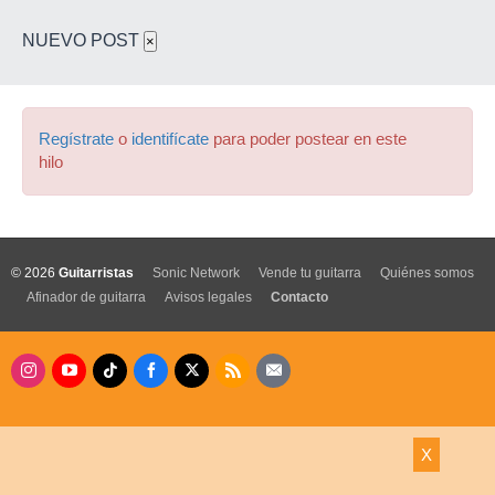
NUEVO POST
×
Regístrate
o
identifícate
para poder postear en este
hilo
© 2026
Guitarristas
Sonic Network
Vende tu guitarra
Quiénes somos
Afinador de guitarra
Avisos legales
Contacto
X