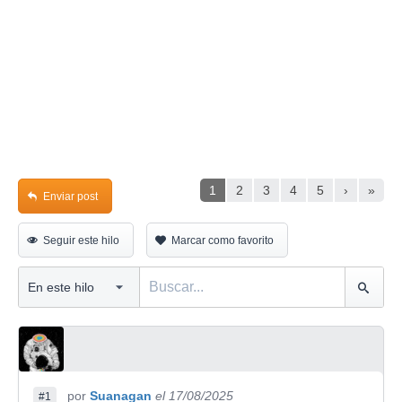
1
2
3
4
5
›
»
Enviar post
Seguir este hilo
Marcar como favorito
por
Suanagan
el 17/08/2025
#1