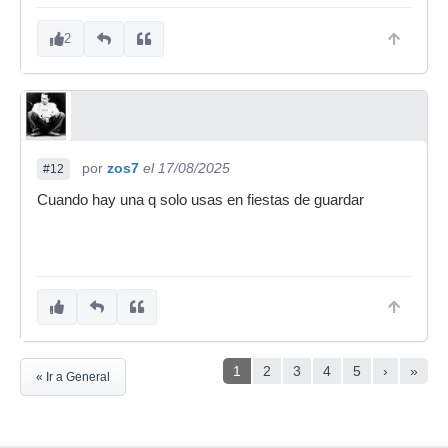
2
por
zos7
el 17/08/2025
#12
Cuando hay una q solo usas en fiestas de guardar
1
2
3
4
5
›
»
« Ir a General