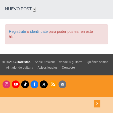
NUEVO POST
×
Regístrate
o
identifícate
para poder postear en este
hilo
© 2026
Guitarristas
Sonic Network
Vende tu guitarra
Quiénes somos
Afinador de guitarra
Avisos legales
Contacto
X