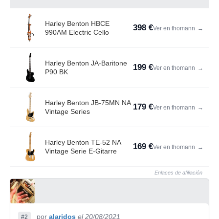
Harley Benton HBCE
398 €
Ver en thomann
→
990AM Electric Cello
Harley Benton JA-Baritone
199 €
Ver en thomann
→
P90 BK
Harley Benton JB-75MN NA
179 €
Ver en thomann
→
Vintage Series
Harley Benton TE-52 NA
169 €
Ver en thomann
→
Vintage Serie E-Gitarre
Enlaces de afiliación
por
alaridos
el 20/08/2021
#2