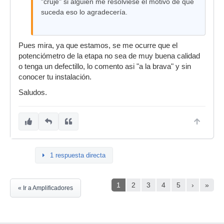
"cruje" si alguien me resolviese el motivo de que
suceda eso lo agradecería.
Pues mira, ya que estamos, se me ocurre que el
potenciómetro de la etapa no sea de muy buena calidad
o tenga un defectillo, lo comento asi "a la brava" y sin
conocer tu instalación.
Saludos.
1 respuesta directa
1
2
3
4
5
›
»
« Ir a Amplificadores