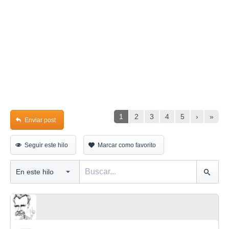
1
2
3
4
5
›
»
Enviar post
Seguir este hilo
Marcar como favorito