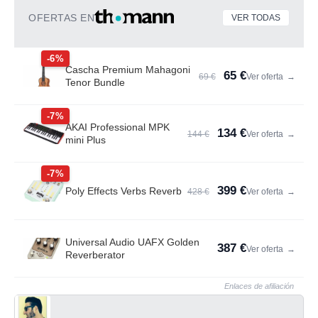
OFERTAS EN
VER TODAS
-6%
Cascha Premium Mahagoni
65 €
69 €
Ver oferta
→
Tenor Bundle
-7%
AKAI Professional MPK
134 €
144 €
Ver oferta
→
mini Plus
-7%
399 €
Poly Effects Verbs Reverb
428 €
Ver oferta
→
Universal Audio UAFX Golden
387 €
Ver oferta
→
Reverberator
Enlaces de afiliación