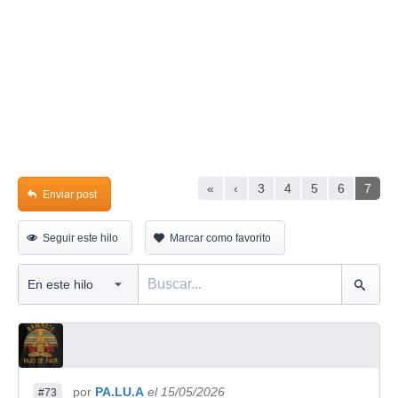
«
‹
3
4
5
6
7
Enviar post
Seguir este hilo
Marcar como favorito
por
PA.LU.A
el 15/05/2026
#73