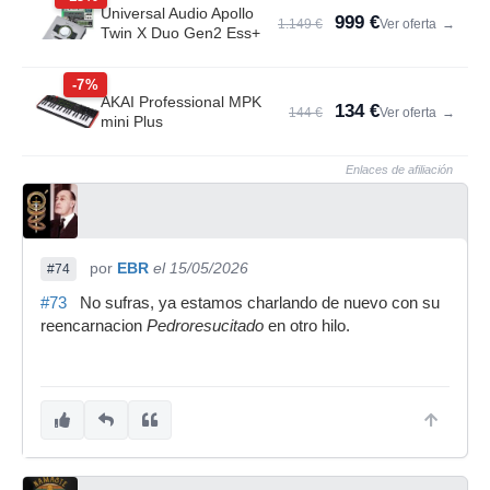
Universal Audio Apollo
999 €
1.149 €
Ver oferta
→
Twin X Duo Gen2 Ess+
-7%
AKAI Professional MPK
134 €
144 €
Ver oferta
→
mini Plus
Enlaces de afiliación
por
EBR
el 15/05/2026
#74
#73
No sufras, ya estamos charlando de nuevo con su
reencarnacion
Pedroresucitado
en otro hilo.