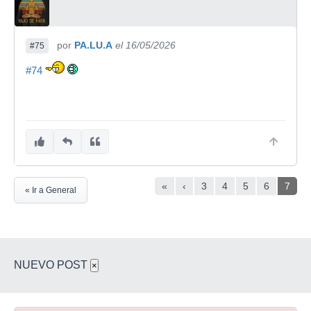
por
PA.LU.A
el 16/05/2026
#75
#74
«
‹
3
4
5
6
7
« Ir a General
NUEVO POST
×