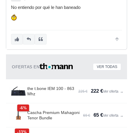
No entiendo por qué le han baneado
OFERTAS EN
VER TODAS
the t.bone IEM 100 - 863
222 €
225 €
Ver oferta
→
Mhz
-6%
Cascha Premium Mahagoni
65 €
69 €
Ver oferta
→
Tenor Bundle
-13%