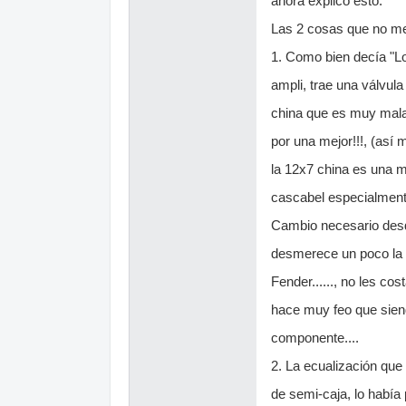
ahora explico esto.
Las 2 cosas que no me
1. Como bien decía "L
ampli, trae una válvul
china que es muy mala 
por una mejor!!!, (así
la 12x7 china es una m
cascabel especialment
Cambio necesario desde
desmerece un poco la 
Fender......, no les co
hace muy feo que sien
componente....
2. La ecualización que
de semi-caja, lo había