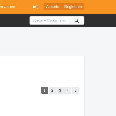

rcasonic
Accede
Regístrate
1
2
3
4
5