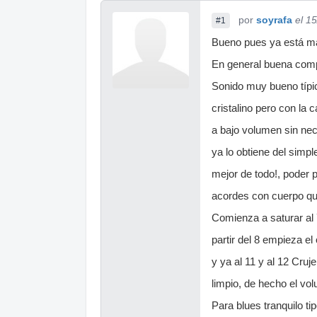
por
soyrafa
el 1
#1
Bueno pues ya está más
En general buena comp
Sonido muy bueno típi
cristalino pero con la 
a bajo volumen sin nec
ya lo obtiene del simpl
mejor de todo!, poder 
acordes con cuerpo qu
Comienza a saturar al 
partir del 8 empieza el 
y ya al 11 y al 12 Cru
limpio, de hecho el vo
Para blues tranquilo tip