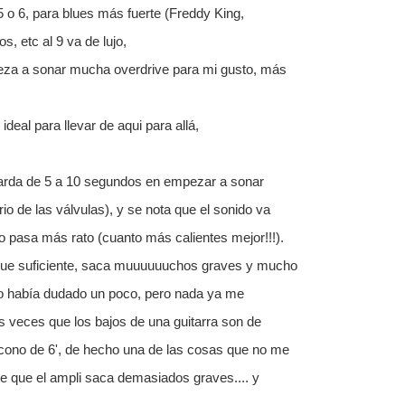
 5 o 6, para blues más fuerte (Freddy King,
s, etc al 9 va de lujo,
eza a sonar mucha overdrive para mi gusto, más
deal para llevar de aqui para allá,
arda de 5 a 10 segundos en empezar a sonar
io de las válvulas), y se nota que el sonido va
 pasa más rato (cuanto más calientes mejor!!!).
que suficiente, saca muuuuuuchos graves y mucho
o había dudado un poco, pero nada ya me
 veces que los bajos de una guitarra son de
cono de 6', de hecho una de las cosas que no me
e que el ampli saca demasiados graves.... y