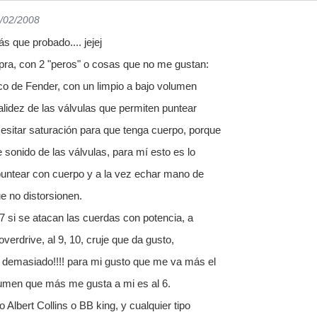
5/02/2008
 que probado.... jejej
ra, con 2 "peros" o cosas que no me gustan:
co de Fender, con un limpio a bajo volumen
calidez de las válvulas que permiten puntear
esitar saturación para que tenga cuerpo, porque
e sonido de las válvulas, para mí esto es lo
puntear con cuerpo y a la vez echar mano de
e no distorsionen.
7 si se atacan las cuerdas con potencia, a
overdrive, al 9, 10, cruje que da gusto,
je demasiado!!!! para mi gusto que me va más el
lumen que más me gusta a mi es al 6.
o Albert Collins o BB king, y cualquier tipo