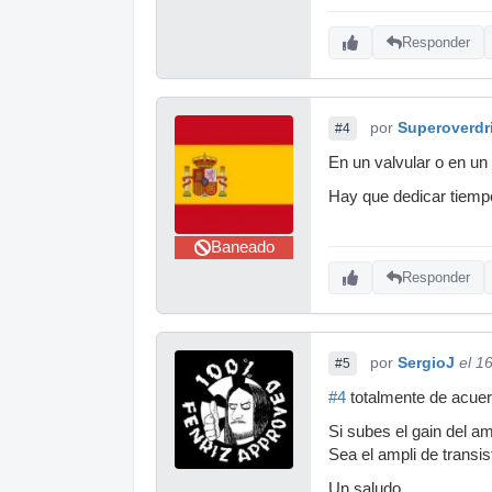
Responder
por
Superoverdr
#4
En un valvular o en un 
Hay que dedicar tiempo
Baneado
Responder
por
SergioJ
el 1
#5
#4
totalmente de acuer
Si subes el gain del am
Sea el ampli de transis
Un saludo.