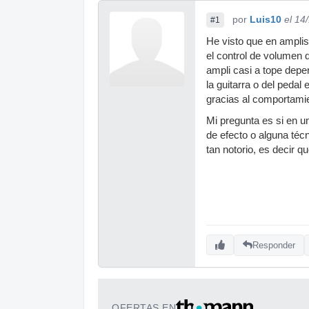
por
Luis10
el 14
#1
He visto que en amplis
el control de volumen d
ampli casi a tope depen
la guitarra o del pedal
gracias al comportamie
Mi pregunta es si en un
de efecto o alguna téc
tan notorio, es decir q
Responder
OFERTAS EN