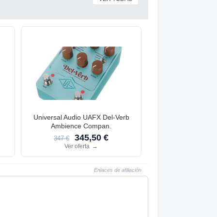
Universal Audio UAFX Del-Verb
Ambience Compan.
345,50 €
347 €
Ver oferta
→
Enlaces de afiliación