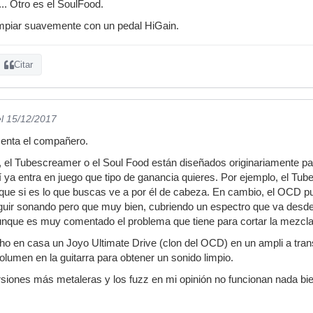
. Otro es el SoulFood.
limpiar suavemente con un pedal HiGain.
Citar
el 15/12/2017
enta el compañero.
l Tubescreamer o el Soul Food están diseñados originariamente para
ahí ya entra en juego que tipo de ganancia quieres. Por ejemplo, el T
nque si es lo que buscas ve a por él de cabeza. En cambio, el OCD pu
ir sonando pero que muy bien, cubriendo un espectro que va desde u
unque es muy comentado el problema que tiene para cortar la mezcla
ho en casa un Joyo Ultimate Drive (clon del OCD) en un ampli a tra
volumen en la guitarra para obtener un sonido limpio.
torsiones más metaleras y los fuzz en mi opinión no funcionan nada bi