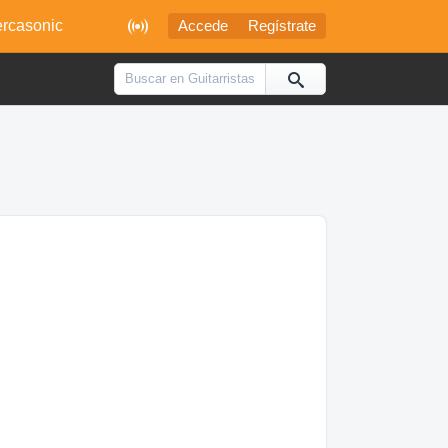

rcasonic
Accede
Regístrate