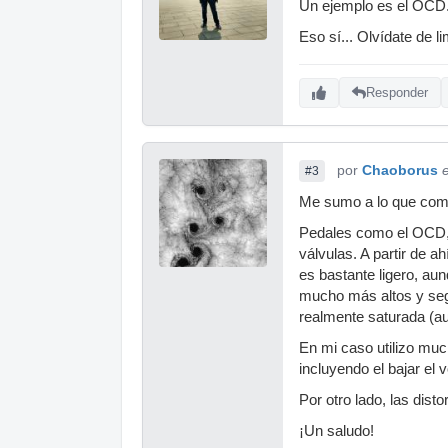
Un ejemplo es el OCD..
Eso sí... Olvídate de 
Responder
por
Chaoborus
#3
Me sumo a lo que com
Pedales como el OCD, e
válvulas. A partir de 
es bastante ligero, au
mucho más altos y segu
realmente saturada (a
En mi caso utilizo muc
incluyendo el bajar el 
Por otro lado, las dis
¡Un saludo!