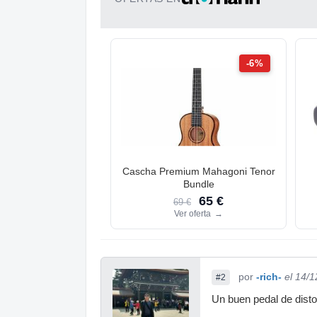
-6%
Cascha Premium Mahagoni Tenor
Bundle
65 €
69 €
Ver oferta
→
por
-rich-
el 14/
#2
Un buen pedal de disto