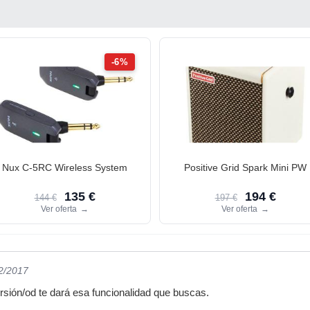
-6%
Nux C-5RC Wireless System
Positive Grid Spark Mini PW
135 €
194 €
144 €
197 €
Ver oferta
→
Ver oferta
→
12/2017
rsión/od te dará esa funcionalidad que buscas.