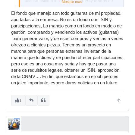
acceso físico a los activos? (Ej. Hay fondos de
Mostrar más
coches antiguos en los que una vez al año dejan
El fondo que manejo son todo guitarras de mi propiedad,
probar algunos).
aportadas a la empresa. No es un fondo con ISIN y
participaciones, Lo manejo como un fondo en modelo de
gestión, comprando y vendiendo los activos (guitarras)
para generar valor, y de esas compras y ventas a veces
ofrezco a clientes piezas. Tenemos un proyecto en
marcha para que personas externas inviertan de la
manera que tu dices y se puedan ofrecer participaciones,
pero eso es una cosa muy seria y hay que pasar una
serie de requisitos legales, obtener un ISIN, aprobación
de la CNMV…. En fin, que estamous en ellouh pero es
un jaleo importante, espero daros noticias en un futuro.
1