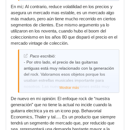
En mi;: Al contrario, reduce volatilidad en los precios y
asegura un mercado mas estable, es un mercado algo
más maduro, pero aún tiene mucho recorrido en ciertos
segmentos de clientes. Ese mismo argumento ya lo
utilizaron en los noventa, cuando hubo el boom del
coleccionismo en los años 80 que disparó el precio en el
mercado vintage de colección.
Paco escribió:
- Por otro lado, el precio de las guitarras
antiguas está muy relacionado con la generación
del rock. Valoramos esos objetos porque los
usaban estrellas musicales importante para
nosotros. Las nuevas generaciones estás muy
Mostrar más
desvinculadas del rock. ¿No te parece que
De nuevo en mi opinión: El enfoque rock de “nuestra
pueda tener un fin ese sector? ¿A quién le
generación” que no tiene la actual no incide cuando la
vamos a vender guitarras de 100 mil€ dentro de
guitarra electrica ya es un icono pop. Behavorial
30 años?
Economics, Thaler y tal…. Es un producto que siempre
tendrá un segmento de mercado que, por reducido que
sea, representará una demanda bastante mayor a la