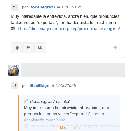
por
Bocanegra57
el 13/05/2025
#6
Muy interesante la entrevista, ahora bien, que pronuncies
tantas veces "expertais", me ha despistado muchísimo
😅:
https://dictionary.cambridge.org/pronunciation/english/exper
por
SteelEdge
el 13/05/2025
#7
Bocanegra57 escribió:
Muy interesante la entrevista, ahora bien, que
pronuncies tantas veces "expertais", me ha
despistado muchísimo
😅: https://dictionary.cambridge.org/pronunciation/english
Mostrar más