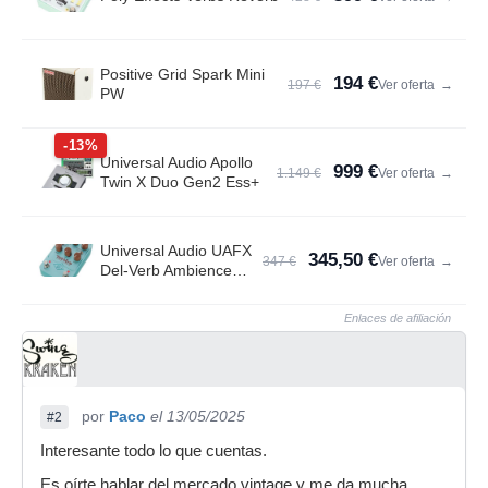
Positive Grid Spark Mini
194 €
197 €
Ver oferta
→
PW
-13%
Universal Audio Apollo
999 €
1.149 €
Ver oferta
→
Twin X Duo Gen2 Ess+
Universal Audio UAFX
345,50 €
347 €
Ver oferta
→
Del-Verb Ambience
Compan.
Enlaces de afiliación
por
Paco
el 13/05/2025
#2
Interesante todo lo que cuentas.
Es oírte hablar del mercado vintage y me da mucha