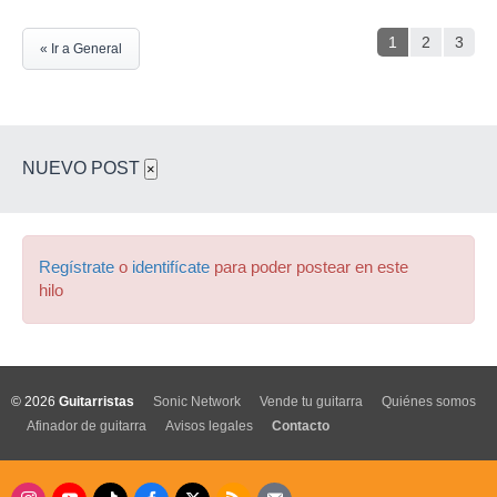
1
2
3
« Ir a General
NUEVO POST
×
Regístrate
o
identifícate
para poder postear en este
hilo
© 2026
Guitarristas
Sonic Network
Vende tu guitarra
Quiénes somos
Afinador de guitarra
Avisos legales
Contacto