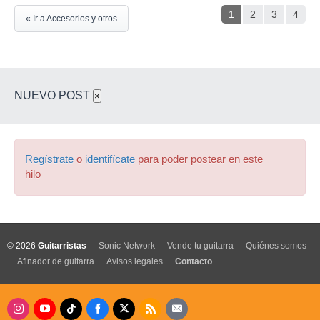
1
2
3
4
« Ir a Accesorios y otros
NUEVO POST
×
Regístrate
o
identifícate
para poder postear en este
hilo
© 2026
Guitarristas
Sonic Network
Vende tu guitarra
Quiénes somos
Afinador de guitarra
Avisos legales
Contacto