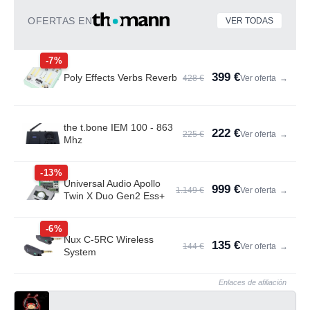
OFERTAS EN
VER TODAS
-7%
399 €
Poly Effects Verbs Reverb
428 €
Ver oferta
→
the t.bone IEM 100 - 863
222 €
225 €
Ver oferta
→
Mhz
-13%
Universal Audio Apollo
999 €
1.149 €
Ver oferta
→
Twin X Duo Gen2 Ess+
-6%
Nux C-5RC Wireless
135 €
144 €
Ver oferta
→
System
Enlaces de afiliación