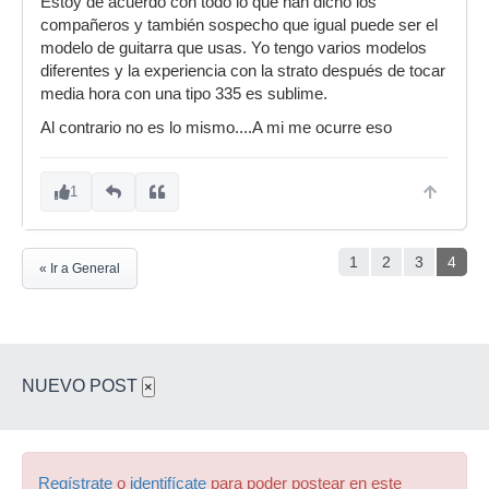
Estoy de acuerdo con todo lo que han dicho los
compañeros y también sospecho que igual puede ser el
modelo de guitarra que usas. Yo tengo varios modelos
diferentes y la experiencia con la strato después de tocar
media hora con una tipo 335 es sublime.
Al contrario no es lo mismo....A mi me ocurre eso
1
1
2
3
4
« Ir a General
NUEVO POST
×
Regístrate
o
identifícate
para poder postear en este