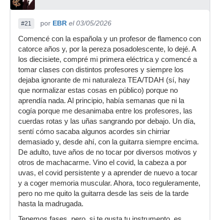
por
EBR
el 03/05/2026
#21
Comencé con la española y un profesor de flamenco con
catorce años y, por la pereza posadolescente, lo dejé. A
los diecisiete, compré mi primera eléctrica y comencé a
tomar clases con distintos profesores y siempre los
dejaba ignorante de mi naturaleza TEA/TDAH (sí, hay
que normalizar estas cosas en público) porque no
aprendía nada. Al principio, había semanas que ni la
cogía porque me desanimaba entre los profesores, las
cuerdas rotas y las uñas sangrando por debajo. Un día,
sentí cómo sacaba algunos acordes sin chirriar
demasiado y, desde ahí, con la guitarra siempre encima.
De adulto, tuve años de no tocar por diversos motivos y
otros de machacarme. Vino el covid, la cabeza a por
uvas, el covid persistente y a aprender de nuevo a tocar
y a coger memoria muscular. Ahora, toco reguleramente,
pero no me quito la guitarra desde las seis de la tarde
hasta la madrugada.
Tenemos fases, pero, si te gusta tu instrumento, es