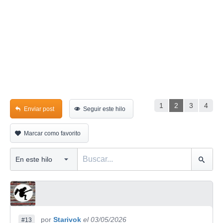
1
2
3
4
Enviar post
Seguir este hilo
Marcar como favorito
por
Starivok
el 03/05/2026
#13