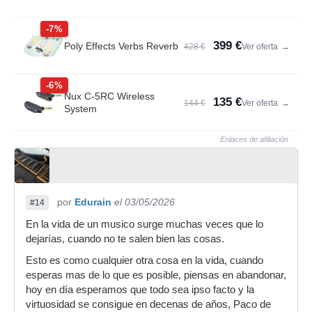
-7%
399 €
Poly Effects Verbs Reverb
428 €
Ver oferta
→
-6%
Nux C-5RC Wireless
135 €
144 €
Ver oferta
→
System
Enlaces de afiliación
por
Edurain
el 03/05/2026
#14
En la vida de un musico surge muchas veces que lo
dejarías, cuando no te salen bien las cosas.
Esto es como cualquier otra cosa en la vida, cuando
esperas mas de lo que es posible, piensas en abandonar,
hoy en día esperamos que todo sea ipso facto y la
virtuosidad se consigue en decenas de años, Paco de