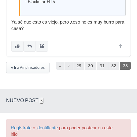
- Blackstar HT5
Ya sé que esto es viejo, pero ¿eso no es muy burro para
casa?
«
‹
29
30
31
32
33
« Ir a Amplificadores
NUEVO POST
×
Regístrate
o
identifícate
para poder postear en este
hilo