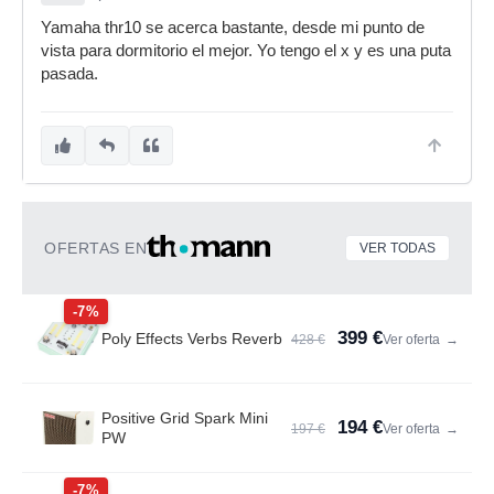
Yamaha thr10 se acerca bastante, desde mi punto de
vista para dormitorio el mejor. Yo tengo el x y es una puta
pasada.
OFERTAS EN
VER TODAS
-7%
399 €
Poly Effects Verbs Reverb
428 €
Ver oferta
→
Positive Grid Spark Mini
194 €
197 €
Ver oferta
→
PW
-7%