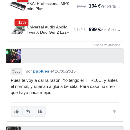
AKAI Professional MPK
134 €
144 €
Ver oferta
→
mini Plus
-13%
Universal Audio Apollo
999 €
1.149 €
Ver oferta
→
Twin X Duo Gen2 Ess+
Enlaces de afiliación
por
ppblues
el 16/05/2016
#386
Pues te voy a dar la razón. Yo tengo el THR10C, y antes
el normal, y suenan a gloria bendita. Para casa no creo
que haya nada mejor.