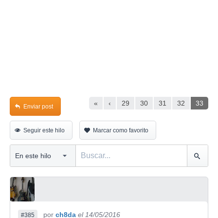
«
‹
29
30
31
32
33
Enviar post
Seguir este hilo
Marcar como favorito
por
ch8da
el 14/05/2016
#385