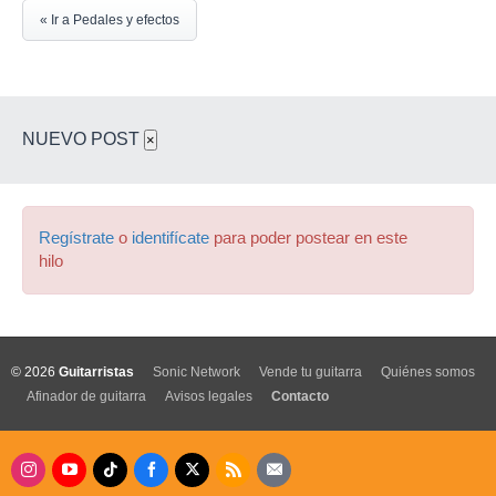
« Ir a Pedales y efectos
NUEVO POST
×
Regístrate
o
identifícate
para poder postear en este
hilo
© 2026
Guitarristas
Sonic Network
Vende tu guitarra
Quiénes somos
Afinador de guitarra
Avisos legales
Contacto