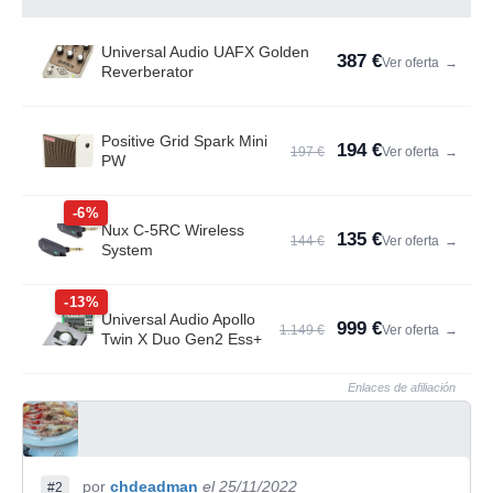
Universal Audio UAFX Golden
387 €
Ver oferta
→
Reverberator
Positive Grid Spark Mini
194 €
197 €
Ver oferta
→
PW
-6%
Nux C-5RC Wireless
135 €
144 €
Ver oferta
→
System
-13%
Universal Audio Apollo
999 €
1.149 €
Ver oferta
→
Twin X Duo Gen2 Ess+
Enlaces de afiliación
por
chdeadman
el 25/11/2022
#2