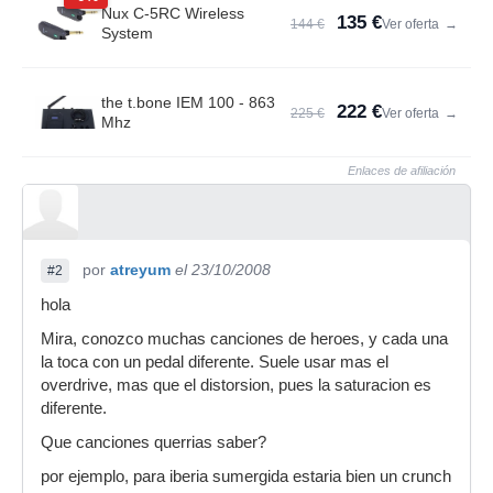
Nux C-5RC Wireless
135 €
144 €
Ver oferta
→
System
the t.bone IEM 100 - 863
222 €
225 €
Ver oferta
→
Mhz
Enlaces de afiliación
por
atreyum
el 23/10/2008
#2
hola
Mira, conozco muchas canciones de heroes, y cada una
la toca con un pedal diferente. Suele usar mas el
overdrive, mas que el distorsion, pues la saturacion es
diferente.
Que canciones querrias saber?
por ejemplo, para iberia sumergida estaria bien un crunch