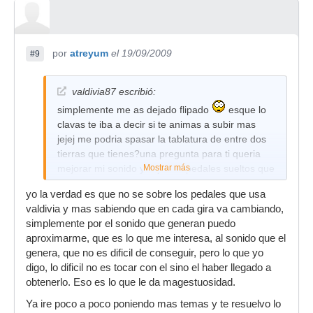
overdrive usa uno pero con poca ganancia, la
justa para crear cuerpo pero no tanta como para
saturar. ponle por un 35% de saturacion y bajale
los agudos y graves, deja un poco mas alto los
por
atreyum
el 19/09/2009
#9
medios. Por otra parte, ademas del overdrive
debes ponerle un poco de chorus de baja
valdivia87 escribió:
velocidad, sobre el 22%, y una profundidad del
60% y subele el volumen del chorus. Todo esto
simplemente me as dejado flipado
esque lo
se mejora con un compresor rapido.
clavas te iba a decir si te animas a subir mas
jejej me podria spasar la tablatura de entre dos
Para "maldito duende" te recomendaria que
tierras que tienes?una pregunta para ti queria
subieras el pedal de distorsion en ganancias
mejorar mi sonido y cojerme pedales sueltos que
Mostrar más
hacia medio y agudos un poco. La saturacion se
marca me recomiendas y cuale s sonidos sule
la imprimes tu, pero yo le pondria un 35% de la
yo la verdad es que no se sobre los pedales que usa
usar juan valdivia porque quiero parecerme
total, para crear mas fuerza. A esta cancion
valdivia y mas sabiendo que en cada gira va cambiando,
mucho a el jeje?un saludo y mil gracias
debes añadirle un delay sin treshold, es decir,
simplemente por el sonido que generan puedo
que no se repita si tocas, solo cuando no tocas,
aproximarme, que es lo que me interesa, al sonido que el
para crear un sonido envolvente. El delay en
genera, que no es dificil de conseguir, pero lo que yo
390ms va al pelo.
digo, lo dificil no es tocar con el sino el haber llegado a
obtenerlo. Eso es lo que le da magestuosidad.
Espero que te sirva bien, si tienes alguna duda
no dudes en consultarmelas. Aqui te mando
Ya ire poco a poco poniendo mas temas y te resuelvo lo