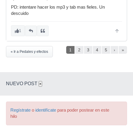
PD: intentare hacer los mp3 y tab mas fieles. Un
descuido
1
1
2
3
4
5
›
»
« Ir a Pedales y efectos
NUEVO POST
×
Regístrate
o
identifícate
para poder postear en este
hilo