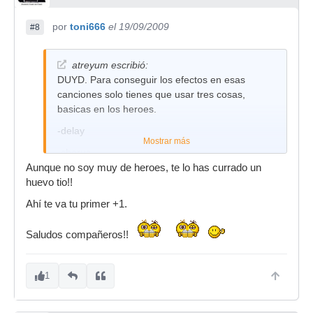
por
toni666
el 19/09/2009
#8
atreyum escribió:
DUYD. Para conseguir los efectos en esas
canciones solo tienes que usar tres cosas,
basicas en los heroes.
-delay
Mostrar más
-chorus
Aunque no soy muy de heroes, te lo has currado un
-overdrive
huevo tio!!
Te explico
Ahí te va tu primer +1.
Para heroe de leyenda creo que iria bien un
overdrive suave, yo uso un poco de "blackface",
Saludos compañeros!!
crea un sonido muy limpio pero potente, tipico de
blues. Con ese puedes conseguir un sonido
1
fuerte como los que tiene en sus punteos. Eso si,
dale poca ganancia que si no se pierde la
claridad indiscutible de valdivia. Si no tienes ese