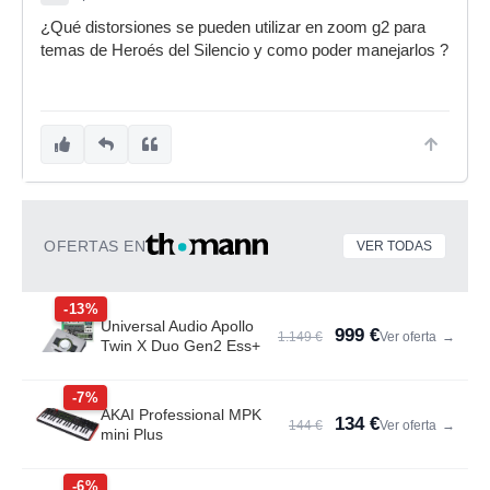
¿Qué distorsiones se pueden utilizar en zoom g2 para
temas de Heroés del Silencio y como poder manejarlos ?
OFERTAS EN
VER TODAS
-13%
Universal Audio Apollo
999 €
1.149 €
Ver oferta
→
Twin X Duo Gen2 Ess+
-7%
AKAI Professional MPK
134 €
144 €
Ver oferta
→
mini Plus
-6%