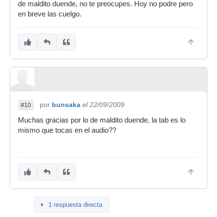
unos ejemplos para que veas que se puede
de maldito duende, no te preocupes. Hoy no podre pero
conseguir.
en breve las cuelgo.
por
bunsaka
el 22/09/2009
#10
Muchas gracias por lo de maldito duende, la tab es lo
mismo que tocas en el audio??
1 respuesta directa