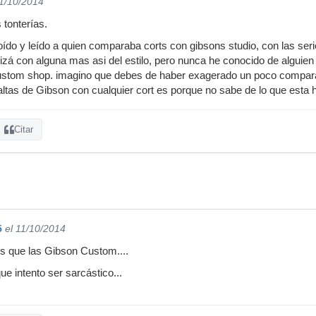
11/10/2014
tonterías.
ído y leído a quien comparaba corts con gibsons studio, con las serie
izá con alguna mas asi del estilo, pero nunca he conocido de alguie
 custom shop. imagino que debes de haber exagerado un poco compara
ltas de Gibson con cualquier cort es porque no sabe de lo que esta 
Citar
5
el 11/10/2014
es que las Gibson Custom....
ue intento ser sarcástico...