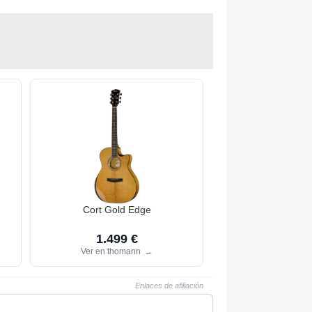
Cort Gold Edge
1.499 €
Ver en thomann
→
Enlaces de afiliación