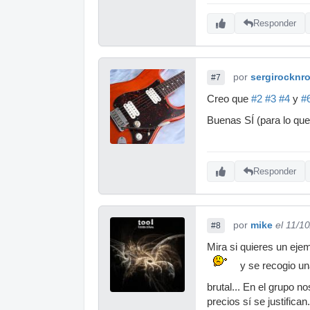
Responder
por
sergirocknro
#7
Creo que
#2
#3
#4
y
#
Buenas SÍ (para lo qu
Responder
por
mike
el 11/1
#8
Mira si quieres un eje
y se recogio un
brutal... En el grupo
precios sí se justifican.