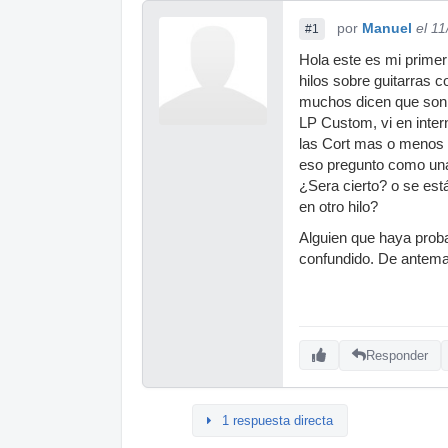
por
Manuel
el 1
#1
Hola este es mi primer
hilos sobre guitarras 
muchos dicen que son 
LP Custom, vi en inte
las Cort mas o menos 
eso pregunto como una
¿Sera cierto? o se es
en otro hilo?
Alguien que haya proba
confundido. De antema
Responder
1 respuesta directa