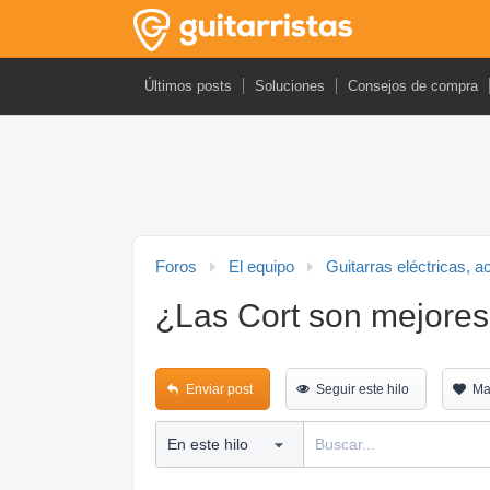
Últimos posts
Soluciones
Consejos de compra
Foros
El equipo
Guitarras eléctricas, a
¿Las Cort son mejores
Enviar post
Seguir este hilo
Ma