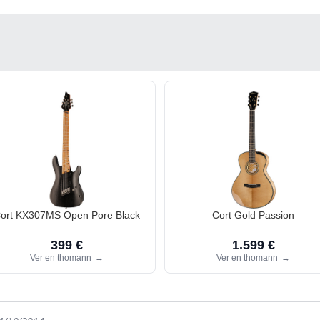
ort KX307MS Open Pore Black
Cort Gold Passion
399 €
1.599 €
Ver en thomann
→
Ver en thomann
→