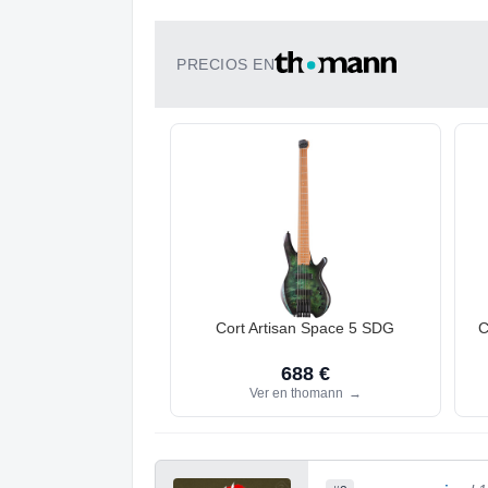
PRECIOS EN
Cort Artisan Space 5 SDG
C
688 €
Ver en thomann
→