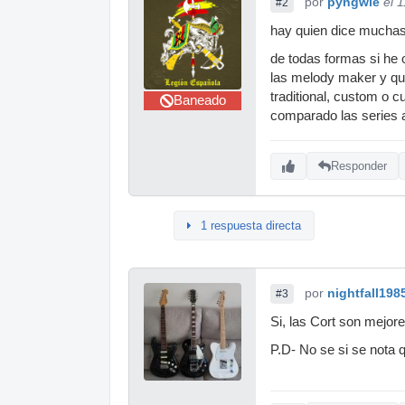
por
pyngwie
el 
#2
hay quien dice muchas 
de todas formas si he o
las melody maker y qu
traditional, custom o
Baneado
comparado las series a
Responder
1 respuesta directa
por
nightfall198
#3
Si, las Cort son mejor
P.D- No se si se nota q