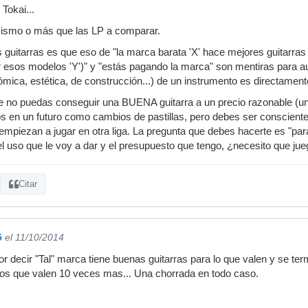
Tokai...
 mismo o más que las LP a comparar.
 guitarras es que eso de "la marca barata 'X' hace mejores guitarras 
r esos modelos 'Y')" y "estás pagando la marca" son mentiras para a
ómica, estética, de construcción...) de un instrumento es directament
e no puedas conseguir una BUENA guitarra a un precio razonable (un
s en un futuro como cambios de pastillas, pero debes ser consciente
 empiezan a jugar en otra liga. La pregunta que debes hacerte es "pa
el uso que le voy a dar y el presupuesto que tengo, ¿necesito que jue
Citar
5
el 11/10/2014
 decir "Tal" marca tiene buenas guitarras para lo que valen y se ter
os que valen 10 veces mas... Una chorrada en todo caso.