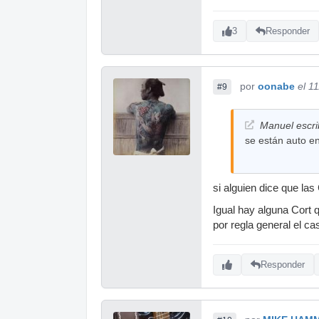
3
Responder
por
oonabe
el 1
#9
Manuel escri
se están auto e
si alguien dice que la
Igual hay alguna Cort 
por regla general el ca
Responder