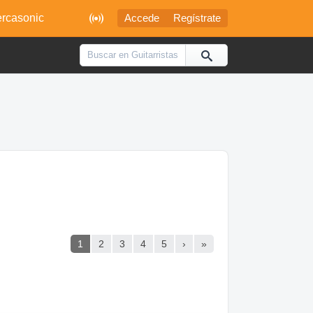

rcasonic
Accede
Regístrate
1
2
3
4
5
›
»