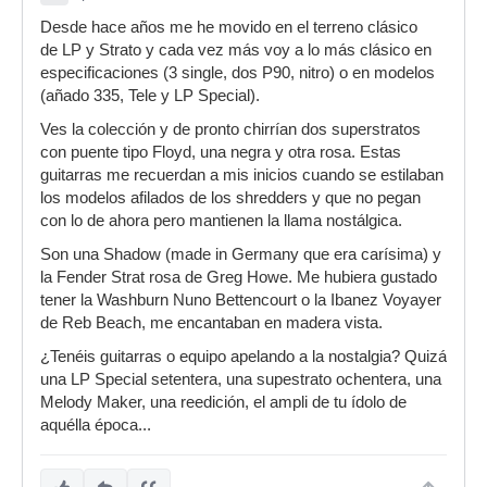
Desde hace años me he movido en el terreno clásico
de LP y Strato y cada vez más voy a lo más clásico en
especificaciones (3 single, dos P90, nitro) o en modelos
(añado 335, Tele y LP Special).
Ves la colección y de pronto chirrían dos superstratos
con puente tipo Floyd, una negra y otra rosa. Estas
guitarras me recuerdan a mis inicios cuando se estilaban
los modelos afilados de los shredders y que no pegan
con lo de ahora pero mantienen la llama nostálgica.
Son una Shadow (made in Germany que era carísima) y
la Fender Strat rosa de Greg Howe. Me hubiera gustado
tener la Washburn Nuno Bettencourt o la Ibanez Voyayer
de Reb Beach, me encantaban en madera vista.
¿Tenéis guitarras o equipo apelando a la nostalgia? Quizá
una LP Special setentera, una supestrato ochentera, una
Melody Maker, una reedición, el ampli de tu ídolo de
aquélla época...