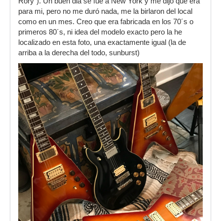
Rory"). Un buen dia se fue a New York y me dijo que era
para mi, pero no me duró nada, me la birlaron del local
como en un mes. Creo que era fabricada en los 70´s o
primeros 80´s, ni idea del modelo exacto pero la he
localizado en esta foto, una exactamente igual (la de
arriba a la derecha del todo, sunburst)