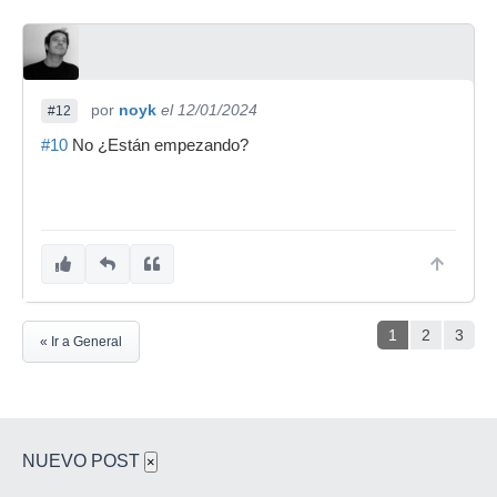
por
noyk
el 12/01/2024
#12
#10
No ¿Están empezando?
1
2
3
« Ir a General
NUEVO POST
×