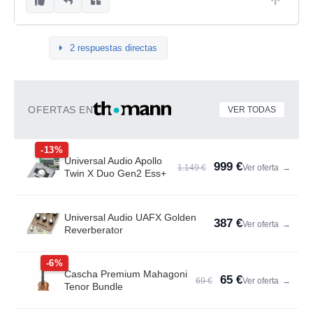
2 respuestas directas
OFERTAS EN
VER TODAS
-13%
Universal Audio Apollo
999 €
1.149 €
Ver oferta
→
Twin X Duo Gen2 Ess+
Universal Audio UAFX Golden
387 €
Ver oferta
→
Reverberator
-6%
Cascha Premium Mahagoni
65 €
69 €
Ver oferta
→
Tenor Bundle