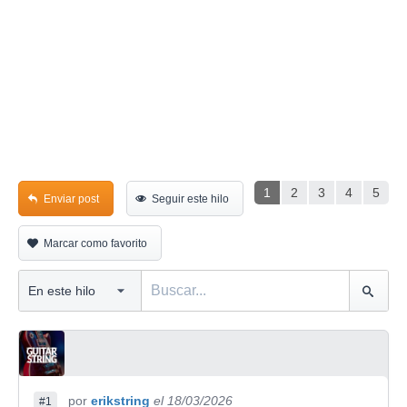
1
2
3
4
5
Enviar post
Seguir este hilo
Marcar como favorito
por
erikstring
el 18/03/2026
#1