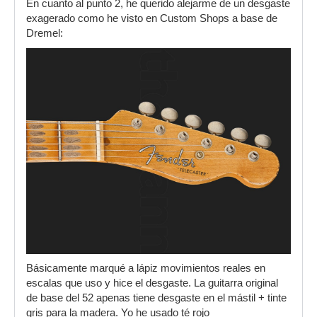
En cuanto al punto 2, he querido alejarme de un desgaste
exagerado como he visto en Custom Shops a base de
Dremel:
Básicamente marqué a lápiz movimientos reales en
escalas que uso y hice el desgaste. La guitarra original
de base del 52 apenas tiene desgaste en el mástil + tinte
gris para la madera. Yo he usado té rojo