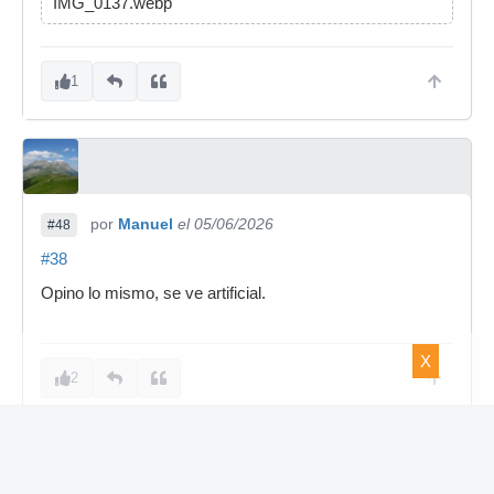
IMG_0137.webp
1
por
Manuel
el 05/06/2026
#48
#38
Opino lo mismo, se ve artificial.
X
2
1 respuesta directa