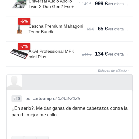
Universal Audio Apollo
999 €
1.149 €
Ver oferta
→
Twin X Duo Gen2 Ess+
-6%
Cascha Premium Mahagoni
65 €
69 €
Ver oferta
→
Tenor Bundle
-7%
AKAI Professional MPK
134 €
144 €
Ver oferta
→
mini Plus
Enlaces de afiliación
por
antcomp
el 02/03/2025
#26
¿En serio?. Me dan ganas de darme cabezazos contra la
pared...mejor me callo.