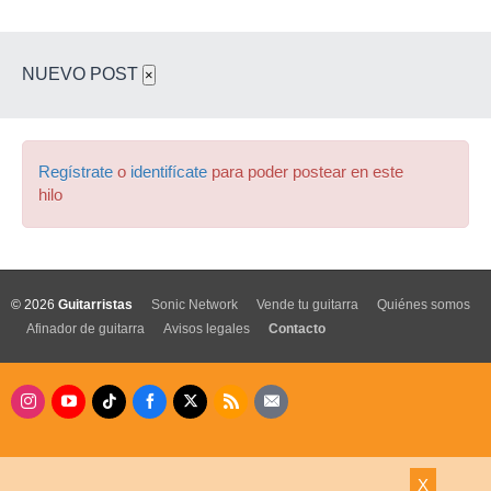
NUEVO POST
×
Regístrate
o
identifícate
para poder postear en este
hilo
© 2026
Guitarristas
Sonic Network
Vende tu guitarra
Quiénes somos
Afinador de guitarra
Avisos legales
Contacto
X