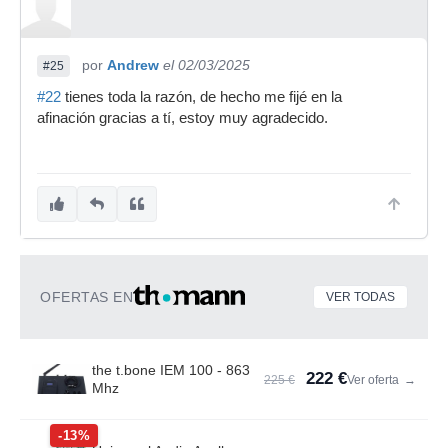
por
Andrew
el 02/03/2025
#25
#22
tienes toda la razón, de hecho me fijé en la
afinación gracias a tí, estoy muy agradecido.
OFERTAS EN
VER TODAS
the t.bone IEM 100 - 863
222 €
225 €
Ver oferta
→
Mhz
-13%