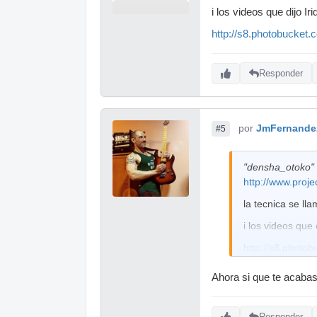
i los videos que dijo Ir
http://s8.photobucket.
Responder
por
JmFernande
#5
"densha_otoko" 
http://www.proje
la tecnica se lla
i los videos que 
http://s8.photob
Ahora si que te acabas
Responder