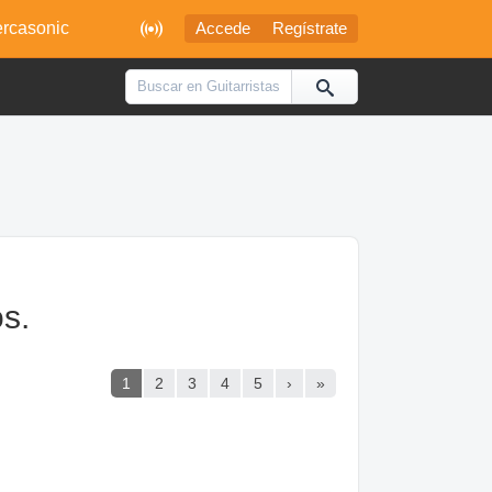

rcasonic
Accede
Regístrate
os.
1
2
3
4
5
›
»