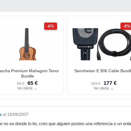
-6%
-8%
ascha Premium Mahagoni Tenor
Sennheiser E 906 Cable Bund
Bundle
65 €
177 €
69 €
193 €
Ver oferta
→
Ver oferta
→
z
el 15/09/2007
e no se donde lo lei, creo que alguien posteo una referencia o un enl