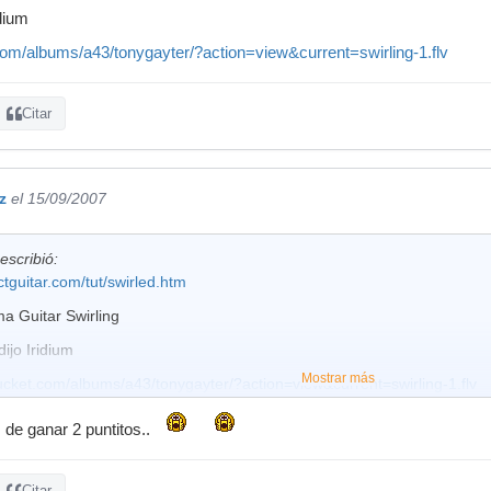
idium
com/albums/a43/tonygayter/?action=view&current=swirling-1.flv
Citar
z
el 15/09/2007
escribió:
ctguitar.com/tut/swirled.htm
ma Guitar Swirling
dijo Iridium
Mostrar más
ucket.com/albums/a43/tonygayter/?action=view&current=swirling-1.flv
 de ganar 2 puntitos..
Citar