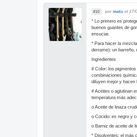
por
matu
el 17/
#10
* Lo primero es prote
buenos guantes de goma
ensuciar.
* Para hacer la mezcla
derrame): un barreño, 
Ingredientes
# Color: los pigmentos 
combinaciones química
diluyen mejor y hacen
# Aceites o aglutinan e
temperatura más adecua
o Aceite de linaza crud
o Cocido: es negro y c
o Barniz de aceite de l
* Disolventes: el más 