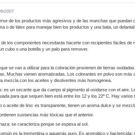
09/2007
gerse de los productos más agresivos y de las manchas que puedan 
 o de látex para manejar bien los productos y una bata, un delantal
 de los componentes necesitarás hacerte con recipientes fáciles de 
un cubo o una botella y un palo para remover.
que se van a utilizar para la coloración provienen de tierras oxidada
s. Muchas vienen aromatizadas. Los colorantes en polvo son más a
 la mezcla con los aceites y disolventes más homogénea.
s: es un secante que da cuerpo al pigmento al oxidarse con el aire. Le
da para que sequen bien está entre los 12 y los 22º C. Hay varios t
o o aceite de lino: es transparente, tienen un aroma dulce y se mezcl
ontienen sustancias más tóxicas que el anterior.
inaza: se caracteriza porque se espesa al sol.
común es la trementina o aguarrás puro. Es aromático y bactericida; m