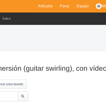
Artículos
Foros
Equipo
Me
Índice
mersión (guitar swirling), con víde
rcar como favorito