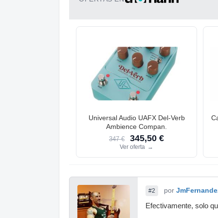
Universal Audio UAFX Del-Verb
C
Ambience Compan.
345,50 €
347 €
Ver oferta
→
por
JmFernande
#2
Efectivamente, solo qu