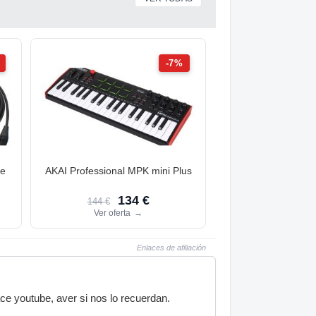
-7%
le
AKAI Professional MPK mini Plus
134 €
144 €
Ver oferta
→
Enlaces de afiliación
ace youtube, aver si nos lo recuerdan.