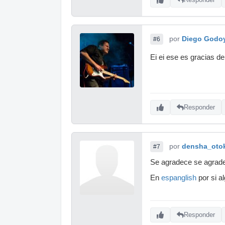
por
Diego Godo
#6
Ei ei ese es gracias d
Responder
por
densha_oto
#7
Se agradece se agrad
En
espanglish
por si a
Responder