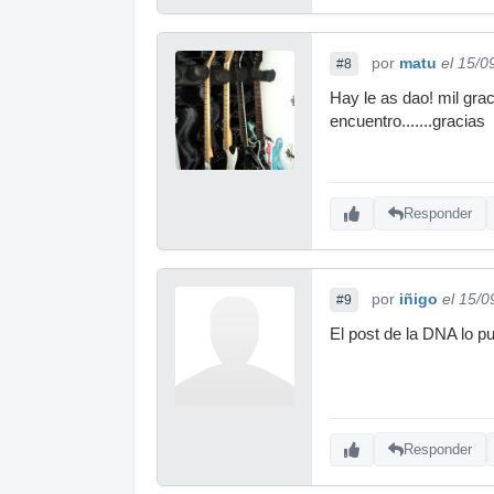
por
matu
el 15/0
#8
Hay le as dao! mil gra
encuentro.......gracias
Responder
por
iñigo
el 15/0
#9
El post de la DNA lo p
Responder