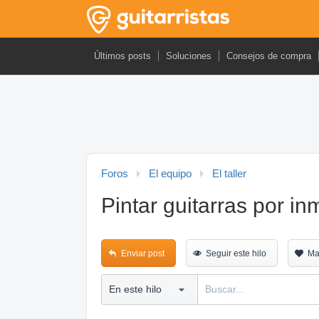
Últimos posts
Soluciones
Consejos de compra
Foros
El equipo
El taller
Pintar guitarras por in
Enviar post
Seguir este hilo
Ma