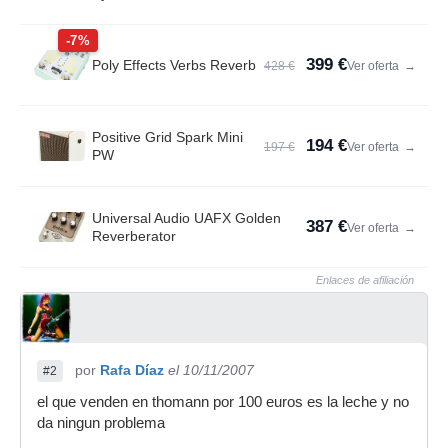
-7%
399 €
Poly Effects Verbs Reverb
428 €
Ver oferta
→
Positive Grid Spark Mini
194 €
197 €
Ver oferta
→
PW
Universal Audio UAFX Golden
387 €
Ver oferta
→
Reverberator
Enlaces de afiliación
por
Rafa Díaz
el 10/11/2007
#2
el que venden en thomann por 100 euros es la leche y no
da ningun problema