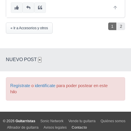
1
2
« Ir a Accesorios y otros
NUEVO POST
×
Regístrate
o
identifícate
para poder postear en este
hilo
© 2026
Guitarristas
Sonic Network
Vende tu guitarra
Quiénes somos
Afinador de guitarra
Avisos legales
Contacto