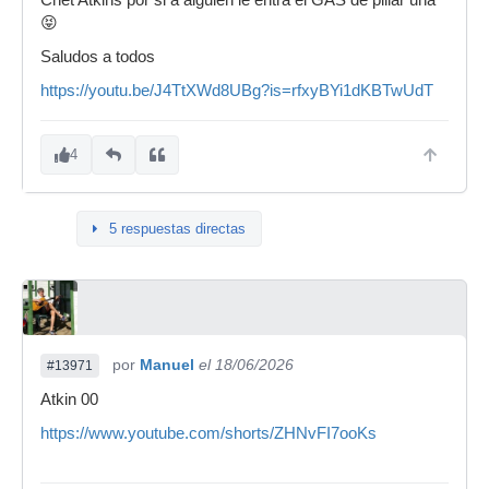
Chet Atkins por si a alguien le entra el GAS de pillar una
😝
Saludos a todos
https://youtu.be/J4TtXWd8UBg?is=rfxyBYi1dKBTwUdT
4
5 respuestas directas
por
Manuel
el 18/06/2026
#13971
Atkin 00
https://www.youtube.com/shorts/ZHNvFI7ooKs