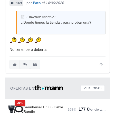
por
Pato
el 14/06/2026
#13969
Chuchez escribió:
¿Dónde tienes la tienda , para probar una?
No tiene, pero debería...
OFERTAS EN
VER TODAS
-8%
Sennheiser E 906 Cable
177 €
193 €
Ver oferta
→
Bundle