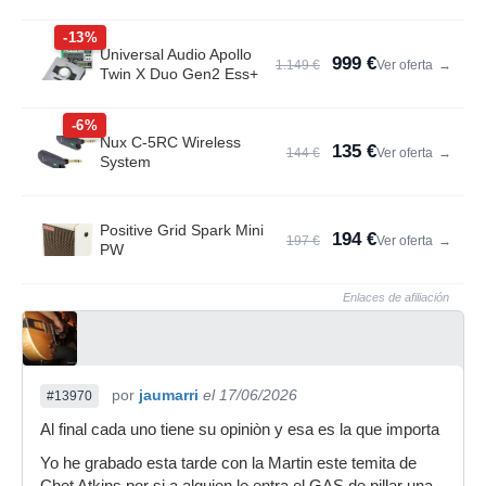
-13%
Universal Audio Apollo
999 €
1.149 €
Ver oferta
→
Twin X Duo Gen2 Ess+
-6%
Nux C-5RC Wireless
135 €
144 €
Ver oferta
→
System
Positive Grid Spark Mini
194 €
197 €
Ver oferta
→
PW
Enlaces de afiliación
por
jaumarri
el 17/06/2026
#13970
Al final cada uno tiene su opiniòn y esa es la que importa
Yo he grabado esta tarde con la Martin este temita de