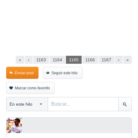
«
‹
1163
1164
1165
1166
1167
›
»
Enviar post
Seguir este hilo
Marcar como favorito