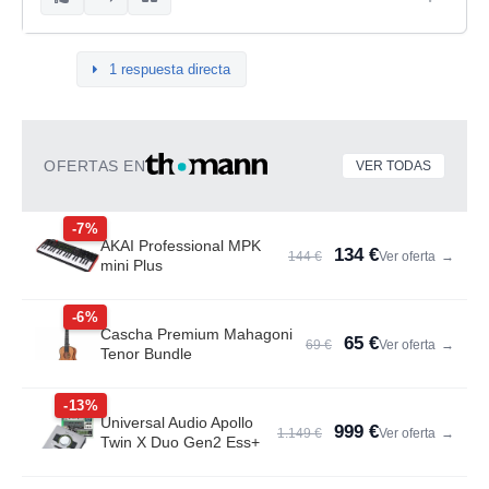
1 respuesta directa
OFERTAS EN
VER TODAS
-7%
AKAI Professional MPK
134 €
144 €
Ver oferta
→
mini Plus
-6%
Cascha Premium Mahagoni
65 €
69 €
Ver oferta
→
Tenor Bundle
-13%
Universal Audio Apollo
999 €
1.149 €
Ver oferta
→
Twin X Duo Gen2 Ess+