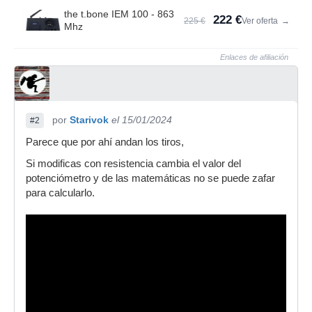
the t.bone IEM 100 - 863
222 €
225 €
Ver oferta
→
Mhz
Enlaces de afiliación
por
Starivok
el 15/01/2024
#2
Parece que por ahí andan los tiros,
Si modificas con resistencia cambia el valor del
potenciómetro y de las matemáticas no se puede zafar
para calcularlo.