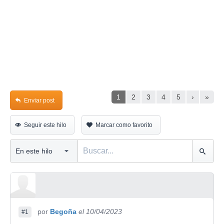
1
2
3
4
5
›
»
Enviar post
Seguir este hilo
Marcar como favorito
por
Begoña
el 10/04/2023
#1