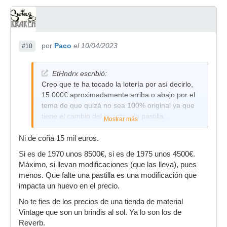
por
Paco
el 10/04/2023
#10
EtHndrx escribió:
Creo que te ha tocado la lotería por así decirlo,
15.000€ aproximadamente arriba o abajo por el
tema de que quizá no sea 100% original ya que
tiene el cambio del puente y la pastilla…
Mostrar más
Ni de coña 15 mil euros.
Si es de 1970 unos 8500€, si es de 1975 unos 4500€.
Máximo, si llevan modificaciones (que las lleva), pues
menos. Que falte una pastilla es una modificación que
impacta un huevo en el precio.
No te fies de los precios de una tienda de material
Vintage que son un brindis al sol. Ya lo son los de
Reverb.