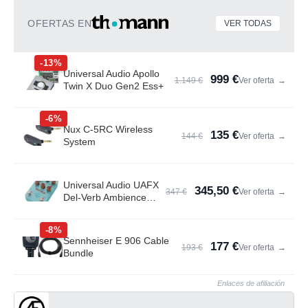
OFERTAS EN
VER TODAS
-13%
Universal Audio Apollo
999 €
1.149 €
Ver oferta
→
Twin X Duo Gen2 Ess+
-6%
Nux C-5RC Wireless
135 €
144 €
Ver oferta
→
System
Universal Audio UAFX
345,50 €
347 €
Ver oferta
→
Del-Verb Ambience
Compan.
-8%
Sennheiser E 906 Cable
177 €
193 €
Ver oferta
→
Bundle
Enlaces de afiliación