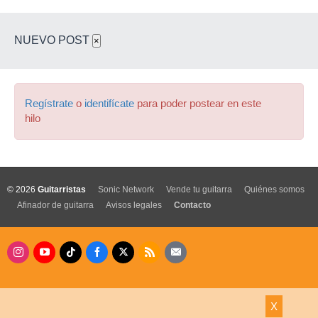
NUEVO POST
×
Regístrate
o
identifícate
para poder postear en este
hilo
© 2026
Guitarristas
Sonic Network
Vende tu guitarra
Quiénes somos
Afinador de guitarra
Avisos legales
Contacto
X