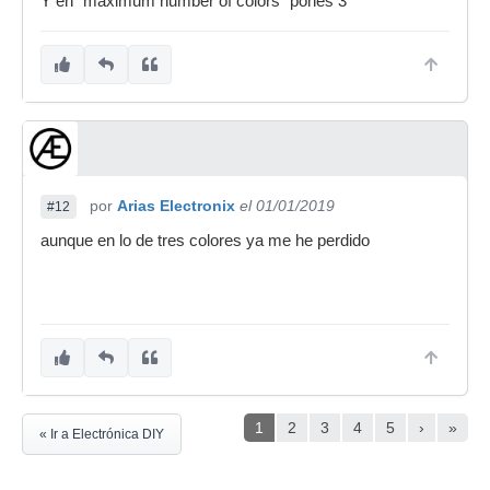
Y en "maximum number of colors" pones 3
por
Arias Electronix
el 01/01/2019
#12
aunque en lo de tres colores ya me he perdido
1
2
3
4
5
›
»
« Ir a Electrónica DIY