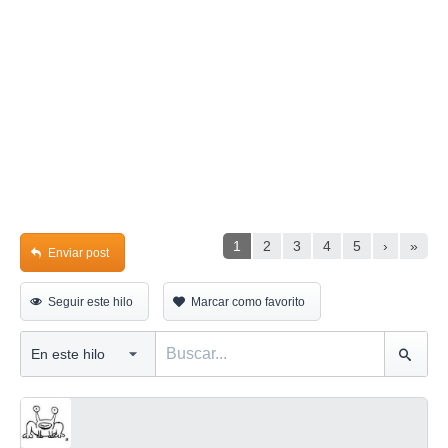
1
2
3
4
5
›
»
Enviar post
Seguir este hilo
Marcar como favorito