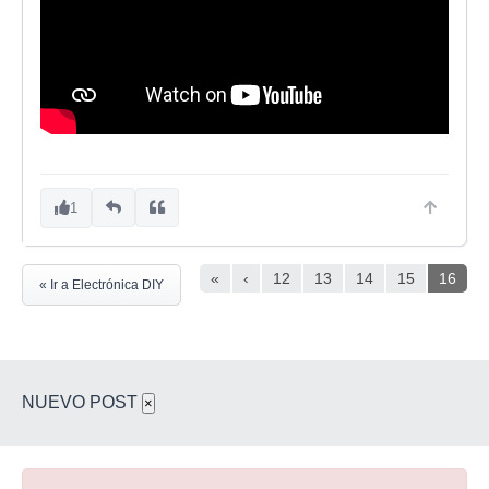
1
«
‹
12
13
14
15
16
« Ir a Electrónica DIY
NUEVO POST
×