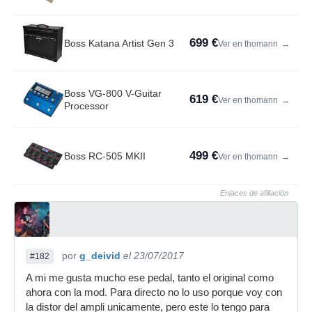
699 €
Boss Katana Artist Gen 3
Ver en thomann
→
Boss VG-800 V-Guitar
619 €
Ver en thomann
→
Processor
499 €
Boss RC-505 MKII
Ver en thomann
→
Enlaces de afiliación
por
g_deivid
el 23/07/2017
#182
A mi me gusta mucho ese pedal, tanto el original como
ahora con la mod. Para directo no lo uso porque voy con
la distor del ampli unicamente, pero este lo tengo para