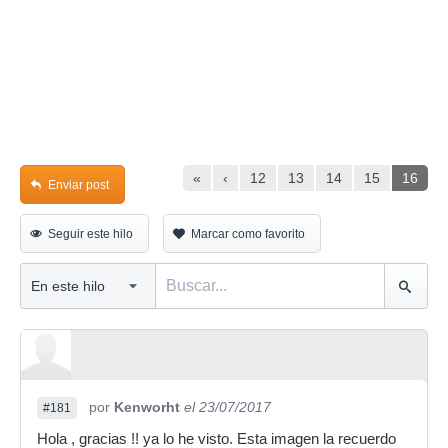
«
‹
12
13
14
15
16
Enviar post
Seguir este hilo
Marcar como favorito
por
Kenworht
el 23/07/2017
#181
Hola , gracias !! ya lo he visto. Esta imagen la recuerdo