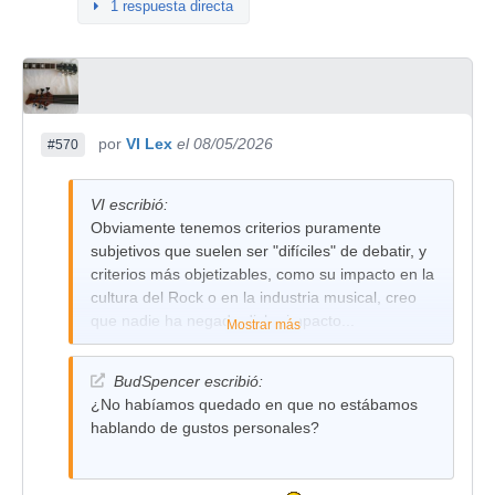
1 respuesta directa
por
VI Lex
el 08/05/2026
#570
VI escribió:
Obviamente tenemos criterios puramente
subjetivos que suelen ser "difíciles" de debatir, y
criterios más objetizables, como su impacto en la
cultura del Rock o en la industria musical, creo
que nadie ha negado dicho impacto...
Mostrar más
Pero como guitarrista...
BudSpencer escribió:
¿No habíamos quedado en que no estábamos
hablando de gustos personales?