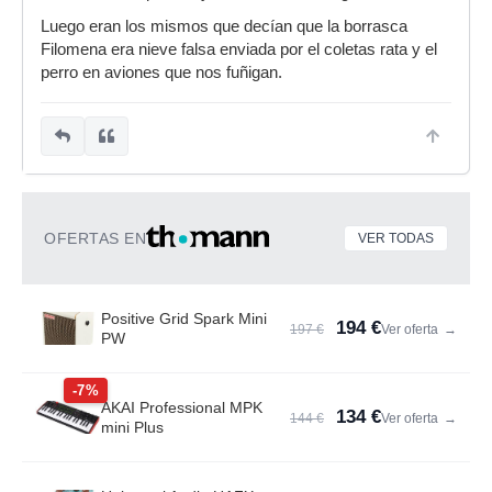
Luego eran los mismos que decían que la borrasca
Filomena era nieve falsa enviada por el coletas rata y el
perro en aviones que nos fuñigan.
OFERTAS EN
VER TODAS
Positive Grid Spark Mini
194 €
197 €
Ver oferta
→
PW
-7%
AKAI Professional MPK
134 €
144 €
Ver oferta
→
mini Plus