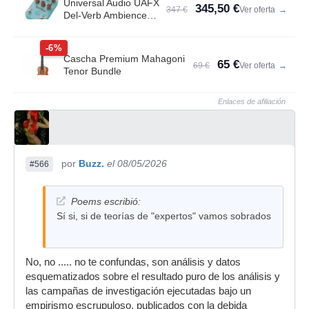
Universal Audio UAFX
345,50 €
347 €
Ver oferta
→
Del-Verb Ambience
Compan.
-6%
Cascha Premium Mahagoni
65 €
69 €
Ver oferta
→
Tenor Bundle
Enlaces de afiliación
por
Buzz.
el 08/05/2026
#566
Poems escribió:
Sí si, si de teorías de "expertos" vamos sobrados
No, no ..... no te confundas, son análisis y datos
esquematizados sobre el resultado puro de los análisis y
las campañas de investigación ejecutadas bajo un
empirismo escrupuloso, publicados con la debida