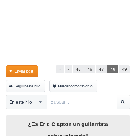
«
‹
45
46
47
48
49
Enviar post
Seguir este hilo
Marcar como favorito
¿Es Eric Clapton un guitarrista