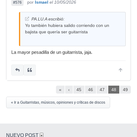
por
Ismael
el 10/05/2026
#576
PA.LU.A escribió:
Yo también hubiera salido corriendo con un
bajista que quería ser guitarrista
La mayor pesadilla de un guitarrista, jaja.
«
‹
45
46
47
48
49
« Ir a Guitarristas, músicos, opiniones y críticas de discos
NUEVO POST
×