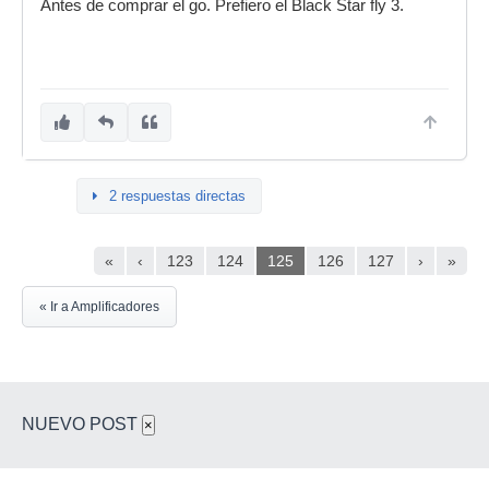
Antes de comprar el go. Prefiero el Black Star fly 3.
2 respuestas directas
«
‹
123
124
125
126
127
›
»
« Ir a Amplificadores
NUEVO POST
×