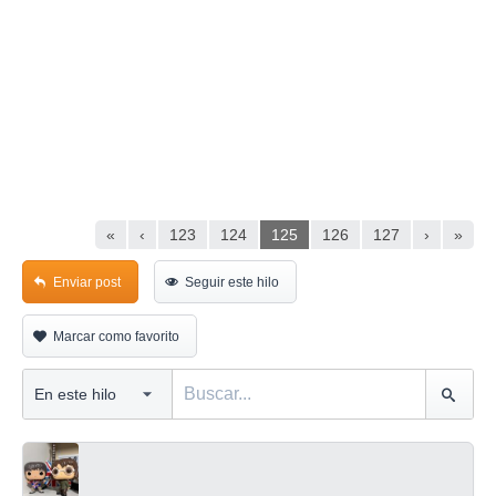
«
‹
123
124
125
126
127
›
»
Enviar post
Seguir este hilo
Marcar como favorito