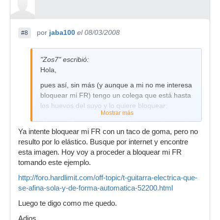
por
jaba100
el 08/03/2008
#8
"Zos7" escribió:
Hola,
pues así, sin más (y aunque a mi no me interesa
bloquear mi FR) tengo un colega que está hasta
los huevos del suyo y lo quiere bloquear:
Mostrar más
¿lo puedo hacer yo mismo o tiene que intervenir
Ya intente bloquear mi FR con un taco de goma, pero no
un luthier?
resulto por lo elástico. Busque por internet y encontre
esta imagen. Hoy voy a proceder a bloquear mi FR
si alguien puede indicarme se lo agradecería
tomando este ejemplo.
http://foro.hardlimit.com/off-topic/t-guitarra-electrica-que-
se-afina-sola-y-de-forma-automatica-52200.html
Luego te digo como me quedo.
Adios