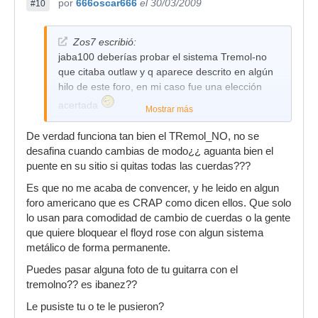
por
666oscar666
el 30/03/2009
#10
Zos7 escribió:
jaba100 deberías probar el sistema Tremol-no
que citaba outlaw y q aparece descrito en algún
hilo de este foro, en mi caso fue una elección
acertada
Mostrar más
De verdad funciona tan bien el TRemol_NO, no se
desafina cuando cambias de modo¿¿ aguanta bien el
puente en su sitio si quitas todas las cuerdas???
Es que no me acaba de convencer, y he leido en algun
foro americano que es CRAP como dicen ellos. Que solo
lo usan para comodidad de cambio de cuerdas o la gente
que quiere bloquear el floyd rose con algun sistema
metálico de forma permanente.
Puedes pasar alguna foto de tu guitarra con el
tremolno?? es ibanez??
Le pusiste tu o te le pusieron?