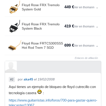
Floyd Rose FRX Tremolo
449 €
Ver en thomann
→
System Gold
Floyd Rose FRX Tremolo
419 €
Ver en thomann
→
System Black
Floyd Rose FRTCS300SSS
699 €
Ver en thomann
→
Hot Rod Trem 7 SGD
Enlaces de afiliación
por
aka45
el 19/02/2008
#2
Aquí tienes un ejemplo de bloqueo de floyd cutrecillo con
tecnología casera
:
https://www.guitarristas.info/foros/700-para-gastar-quiero-
telecaster/13067