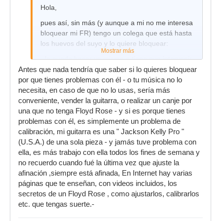
Hola,
pues así, sin más (y aunque a mi no me interesa
bloquear mi FR) tengo un colega que está hasta
los huevos del suyo y lo quiere bloquear:
Mostrar más
¿lo puedo hacer yo mismo o tiene que intervenir
Antes que nada tendría que saber si lo quieres bloquear
un luthier?
por que tienes problemas con él - o tu música no lo
necesita, en caso de que no lo usas, sería más
si alguien puede indicarme se lo agradecería
conveniente, vender la guitarra, o realizar un canje por
una que no tenga Floyd Rose - y si es porque tienes
problemas con él, es simplemente un problema de
calibración, mi guitarra es una " Jackson Kelly Pro "
(U.S.A.) de una sola pieza - y jamás tuve problema con
ella, es más trabajo con ella todos los fines de semana y
no recuerdo cuando fué la última vez que ajuste la
afinación ,siempre está afinada, En Internet hay varias
páginas que te enseñan, con videos incluidos, los
secretos de un Floyd Rose , como ajustarlos, calibrarlos
etc. que tengas suerte.-