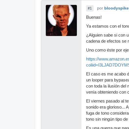
por
bloodyspike
#1
Buenas!
Ya estamos con el tono
¿Alguien sabe si con u
cadena de efectos se 
Uno como éste por eje
https://www.amazon.
coliid=I3LJAD7DOY
El caso es me acabo de
un looper para bypasea
con toda la ilusión del
venía obteniendo con c
El viernes pasado al te
sonido era glorioso...
fuga de tono considerab
tono sin ningún tipo de
Es una guerra que par