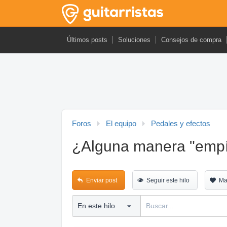
Últimos posts
Soluciones
Consejos de compra
Foros
El equipo
Pedales y efectos
¿Alguna manera "empír
Enviar post
Seguir este hilo
Ma