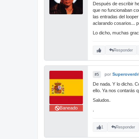
Después de escribir h
que no funcionaban co
las entradas del loope
aclarando cosarios... 
Lo dicho, muchas grac
Responder
por
Superoverdr
#5
De nada. Y lo dicho. C
ello. Ya nos contarás qu
Saludos.
Baneado
.
1
Responder