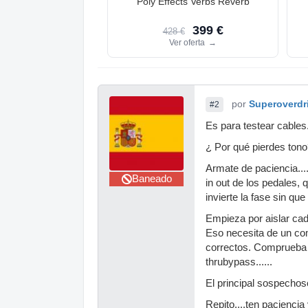
Poly Effects Verbs Reverb
399 €
428 €
Ver oferta
→
por
Superoverdr
#2
Es para testear cables
¿ Por qué pierdes tono?
Armate de paciencia...
Baneado
in out de los pedales,
invierte la fase sin que
Empieza por aislar ca
Eso necesita de un com
correctos. Comprueba q
thrubypass......
El principal sospechoso
Repito....ten pacienci