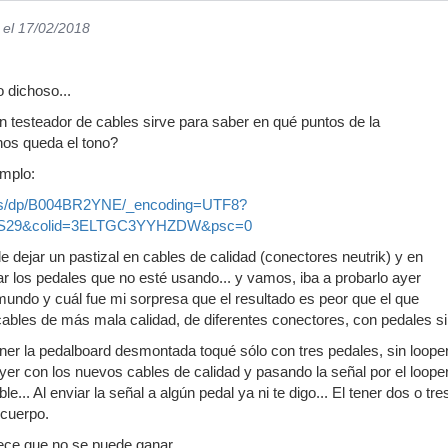
el 17/02/2018
 dichoso...
n testeador de cables sirve para saber en qué puntos de la
nos queda el tono?
mplo:
es/dp/B004BR2YNE/_encoding=UTF8?
MS29&colid=3ELTGC3YYHZDW&psc=0
 dejar un pastizal en cables de calidad (conectores neutrik) y en
r los pedales que no esté usando... y vamos, iba a probarlo ayer
 mundo y cuál fue mi sorpresa que el resultado es peor que el que
ables de más mala calidad, de diferentes conectores, con pedales sin
ner la pedalboard desmontada toqué sólo con tres pedales, sin looper 
 Ayer con los nuevos cables de calidad y pasando la señal por el loop
le... Al enviar la señal a algún pedal ya ni te digo... El tener dos o 
 cuerpo.
ece que no se puede ganar...