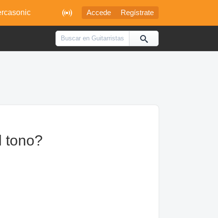

rcasonic
Accede
Regístrate
l tono?