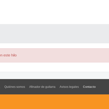
n este hilo
a
Quiénes somos
Afinador de guitarra
Avisos legales
Contacto