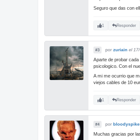
Seguro que das con el
1
Responder
por
zuriain
el 17
#3
Aparte de probar cada
psicologico. Con el nu
A mi me ocurrio que m
viejos cables de 10 eur
1
Responder
por
bloodyspike
#4
Muchas gracias por las