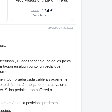
AKAI Professional MPK mini Plus
134 €
144 €
Ver oferta
→
Enlaces de afiliación
eos.
fectuoso., Puedes tener alguno de los jacks
entación en algún punto, un pedal que
lumen......
bien. Comprueba cada cable aisladamente.
 te dirà si està trabajando en sus valores
er. Si los pedales son buffered o
tches estàn en la posición que deben.
equipo.