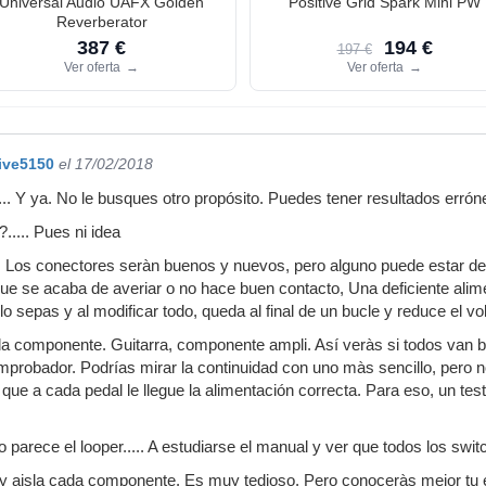
Universal Audio UAFX Golden
Positive Grid Spark Mini PW
Reverberator
387 €
194 €
197 €
Ver oferta
→
Ver oferta
→
ive5150
el 17/02/2018
... Y ya. No le busques otro propósito. Puedes tener resultados errón
..... Pues ni idea
. Los conectores seràn buenos y nuevos, pero alguno puede estar de
 que se acaba de averiar o no hace buen contacto, Una deficiente alim
 lo sepas y al modificar todo, queda al final de un bucle y reduce el vo
da componente. Guitarra, componente ampli. Así veràs si todos van 
probador. Podrías mirar la continuidad con uno màs sencillo, pero no
ue a cada pedal le llegue la alimentación correcta. Para eso, un test
 parece el looper..... A estudiarse el manual y ver que todos los swi
a y aisla cada componente. Es muy tedioso. Pero conoceràs mejor tu 