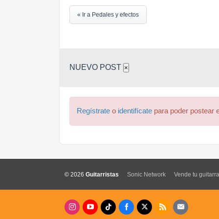
« Ir a Pedales y efectos
NUEVO POST
×
Regístrate
o
identifícate
para poder postear e
© 2026
Guitarristas
Sonic Network
Vende tu guitarr