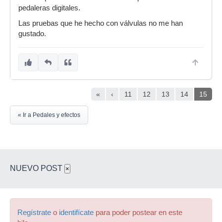
pedaleras digitales.
Las pruebas que he hecho con válvulas no me han
gustado.
«
‹
11
12
13
14
15
« Ir a Pedales y efectos
NUEVO POST
×
Regístrate
o
identifícate
para poder postear en este