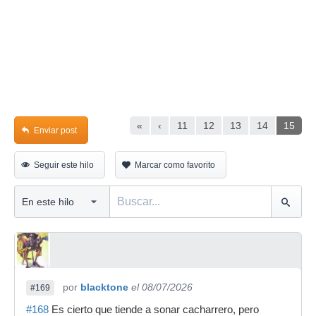
«
‹
11
12
13
14
15
Enviar post
Seguir este hilo
Marcar como favorito
por
blacktone
el 08/07/2026
#169
#168
Es cierto que tiende a sonar cacharrero, pero