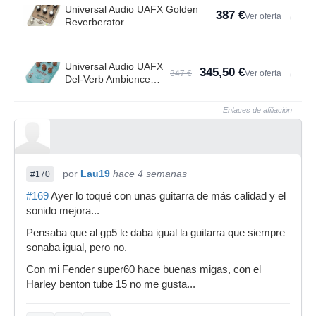
Universal Audio UAFX Golden
387 €
Ver oferta
→
Reverberator
Universal Audio UAFX
345,50 €
347 €
Ver oferta
→
Del-Verb Ambience
Compan.
Enlaces de afiliación
por
Lau19
hace 4 semanas
#170
#169
Ayer lo toqué con unas guitarra de más calidad y el
sonido mejora...
Pensaba que al gp5 le daba igual la guitarra que siempre
sonaba igual, pero no.
Con mi Fender super60 hace buenas migas, con el
Harley benton tube 15 no me gusta...