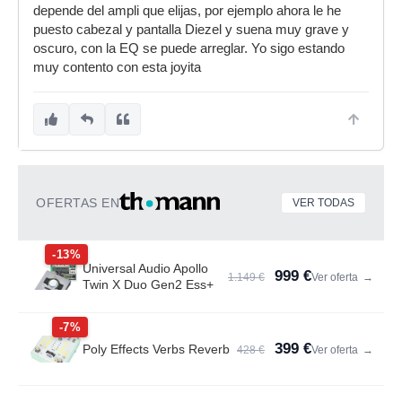
depende del ampli que elijas, por ejemplo ahora le he
puesto cabezal y pantalla Diezel y suena muy grave y
oscuro, con la EQ se puede arreglar. Yo sigo estando
muy contento con esta joyita
OFERTAS EN
VER TODAS
-13%
Universal Audio Apollo
999 €
1.149 €
Ver oferta
→
Twin X Duo Gen2 Ess+
-7%
399 €
Poly Effects Verbs Reverb
428 €
Ver oferta
→