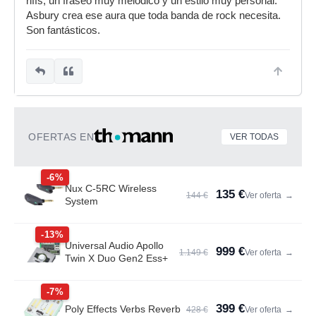
riffs, un fraseo muy melódico y un estilo muy personal.
Asbury crea ese aura que toda banda de rock necesita.
Son fantásticos.
OFERTAS EN
VER TODAS
-6%
Nux C-5RC Wireless
135 €
144 €
Ver oferta
→
System
-13%
Universal Audio Apollo
999 €
1.149 €
Ver oferta
→
Twin X Duo Gen2 Ess+
-7%
399 €
Poly Effects Verbs Reverb
428 €
Ver oferta
→