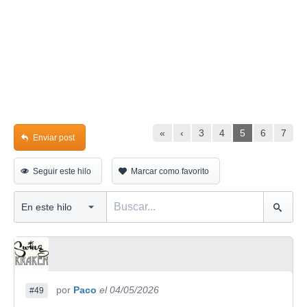
«
‹
3
4
5
6
7
Enviar post
Seguir este hilo
Marcar como favorito
por
Paco
el 04/05/2026
#49