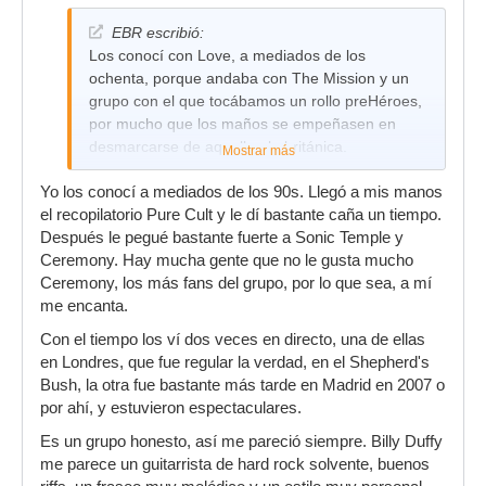
EBR escribió:
Los conocí con Love, a mediados de los
ochenta, porque andaba con The Mission y un
grupo con el que tocábamos un rollo preHéroes,
por mucho que los maños se empeñasen en
desmarcarse de aquella ola británica.
Mostrar más
Yo los conocí a mediados de los 90s. Llegó a mis manos
el recopilatorio Pure Cult y le dí bastante caña un tiempo.
Después le pegué bastante fuerte a Sonic Temple y
Ceremony. Hay mucha gente que no le gusta mucho
Ceremony, los más fans del grupo, por lo que sea, a mí
me encanta.
Con el tiempo los ví dos veces en directo, una de ellas
en Londres, que fue regular la verdad, en el Shepherd's
Bush, la otra fue bastante más tarde en Madrid en 2007 o
por ahí, y estuvieron espectaculares.
Es un grupo honesto, así me pareció siempre. Billy Duffy
me parece un guitarrista de hard rock solvente, buenos