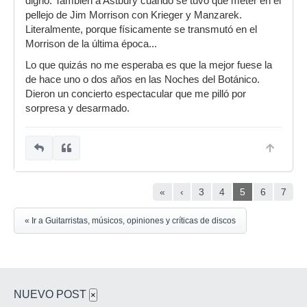
digno. También a Astbury cuando se tuvo que meter en el
pellejo de Jim Morrison con Krieger y Manzarek.
Literalmente, porque físicamente se transmutó en el
Morrison de la última época...
Lo que quizás no me esperaba es que la mejor fuese la
de hace uno o dos años en las Noches del Botánico.
Dieron un concierto espectacular que me pilló por
sorpresa y desarmado.
«
‹
3
4
5
6
7
« Ir a Guitarristas, músicos, opiniones y críticas de discos
NUEVO POST
×