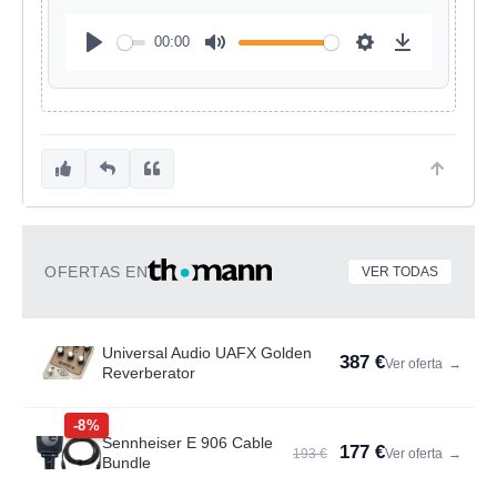
00:00
OFERTAS EN
VER TODAS
Universal Audio UAFX Golden
387 €
Ver oferta
→
Reverberator
-8%
Sennheiser E 906 Cable
177 €
193 €
Ver oferta
→
Bundle