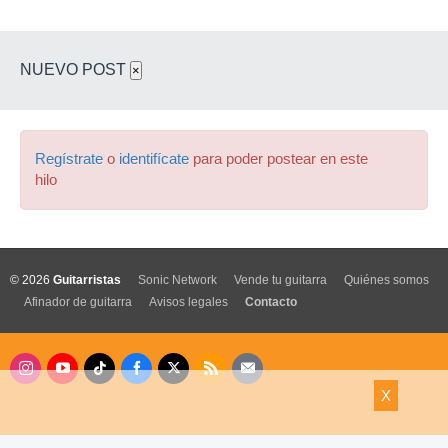
NUEVO POST
×
Regístrate
o
identifícate
para poder postear en este
hilo
© 2026
Guitarristas
Sonic Network
Vende tu guitarra
Quiénes somos
Afinador de guitarra
Avisos legales
Contacto
X