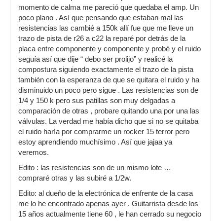
momento de calma me pareció que quedaba el amp. Un
poco plano . Así que pensando que estaban mal las
resistencias las cambié a 150k allí fue que me lleve un
trazo de pista de r26 a c22 la reparé por detrás de la
placa entre componente y componente y probé y el ruido
seguía así que dije “ debo ser prolijo” y realicé la
compostura siguiendo exactamente el trazo de la pista
también con la esperanza de que se quitara el ruido y ha
disminuido un poco pero sigue . Las resistencias son de
1/4 y 150 k pero sus patillas son muy delgadas a
comparación de otras , probare quitando una por una las
válvulas. La verdad me había dicho que si no se quitaba
el ruido haría por comprarme un rocker 15 terror pero
estoy aprendiendo muchísimo . Así que jajaa ya
veremos.
Edito : las resistencias son de un mismo lote …
compraré otras y las subiré a 1/2w.
Edito: al dueño de la electrónica de enfrente de la casa
me lo he encontrado apenas ayer . Guitarrista desde los
15 años actualmente tiene 60 , le han cerrado su negocio