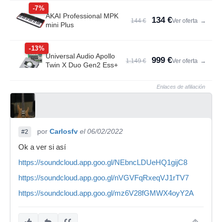
-7%
AKAI Professional MPK
134 €
144 €
Ver oferta
→
mini Plus
-13%
Universal Audio Apollo
999 €
1.149 €
Ver oferta
→
Twin X Duo Gen2 Ess+
Enlaces de afiliación
por
Carlosfv
el 06/02/2022
#2
Ok a ver si así
https://soundcloud.app.goo.gl/NEbncLDUeHQ1gijC8
https://soundcloud.app.goo.gl/nVGVFqRxeqVJ1rTV7
https://soundcloud.app.goo.gl/mz6V28fGMWX4oyY2A