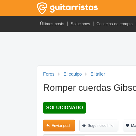
Últimos posts
Soluciones
Consejos de compra
Foros
El equipo
El taller
Romper cuerdas Gibso
SOLUCIONADO
Enviar post
Seguir este hilo
Ma