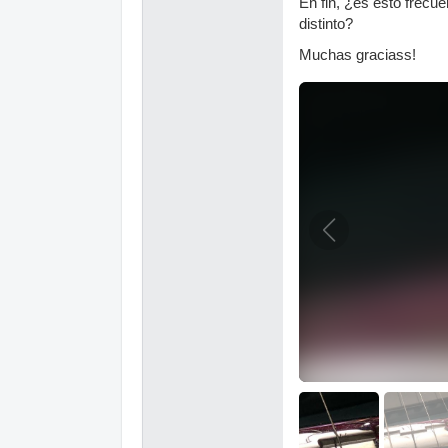
En fin, ¿es esto frecu
distinto?
Muchas graciass!