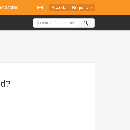

rcasonic
Accede
Regístrate
nd?