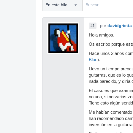
por
davidgrietta
#1
Hola amigos,
Os escribo porque est
Hace unos 2 años com
Blue
).
Llevo un tiempo preoc
guitarras, que es lo 
nada parecido, y diría
El caso es que examina
no una, si no varias z
Tiene esto algún senti
Me habían comentado q
han recomendado cambia
inversión en la guitarra