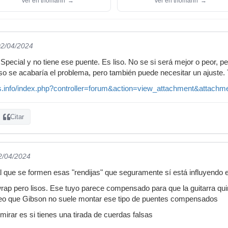
Ver en thomann
→
Ver en thomann
→
02/04/2024
Special y no tiene ese puente. Es liso. No se si será mejor o peor, p
o se acabaría el problema, pero también puede necesitar un ajuste. Te
tas.info/index.php?controller=forum&action=view_attachment&attach
Citar
2/04/2024
 que se formen esas "rendijas" que seguramente sí está influyendo 
rap pero lisos. Ese tuyo parece compensado para que la guitarra qui
o que Gibson no suele montar ese tipo de puentes compensados
irar es si tienes una tirada de cuerdas falsas