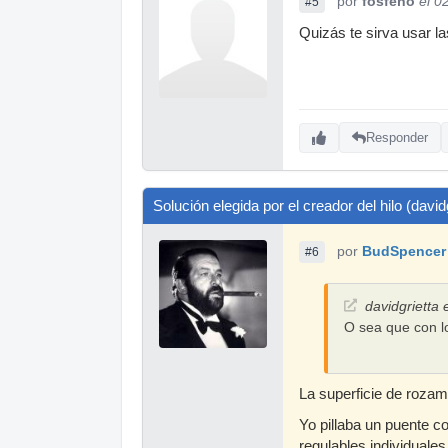
por
fosfeno
el 0
#5
Quizás te sirva usar l
Responder
Solución elegida por el creador del hilo (davidg
por
BudSpencer
#6
davidgrietta 
O sea que con l
La superficie de rozami
Yo pillaba un puente c
regulables individuale