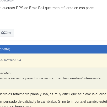
2/04/2024
as cuerdas RPS de Ernie Ball que traen refuerzo en esa parte.
Citar
rietta)
el 02/04/2024
escribió:
os lisos no os ha pasado que se marquen las cuerdas? interesante...
ento es totalmente plana y lisa, es muy difícil que se clave la cuerda
ompensado de calidad y lo cambiaba. Si no te importa el cambio estét
s como un tuneomatic.