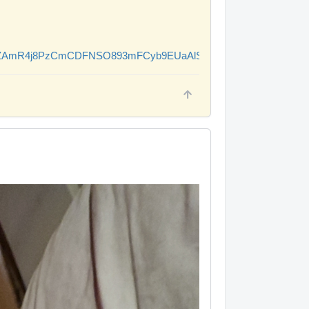
CAPZAmR4j8PzCmCDFNSO893mFCyb9EUaAlSgEALw_wcB