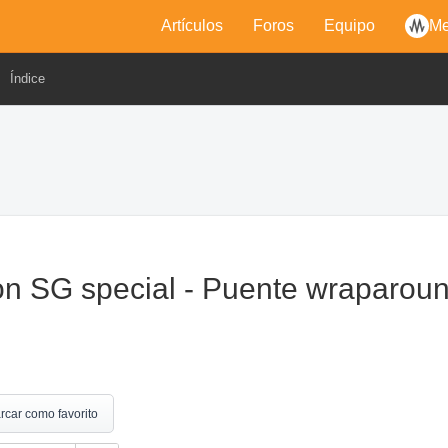
Artículos
Foros
Equipo
Me
Índice
n SG special - Puente wraparou
rcar como favorito