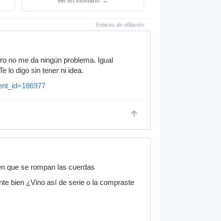
Ver en thomann
→
Enlaces de afiliación
ero no me da ningún problema. Igual
 lo digo sin tener ni idea.
ment_id=186977
en que se rompan las cuerdas
nte bien ¿Vino así de serie o la compraste