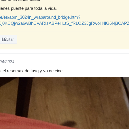
enes puente para toda la vida.
de/es/abm_3024n_wraparound_bridge.htm?
id=Cj0KCQjw2a6wBhCVARIsABPeH1tS_fRLOZ3JgRwoH4lG6Nj3
Citar
/04/2024
s el resomax de tusq y va de cine.