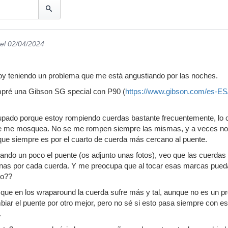
el 02/04/2024
oy teniendo un problema que me está angustiando por las noches.
pré una Gibson SG special con P90 (
https://www.gibson.com/es-E
upado porque estoy rompiendo cuerdas bastante frecuentemente, lo 
que me mosquea. No se me rompen siempre las mismas, y a veces no 
 que siempre es por el cuarto de cuerda más cercano al puente.
ndo un poco el puente (os adjunto unas fotos), veo que las cuerdas
onas por cada cuerda. Y me preocupa que al tocar esas marcas pueda
do??
ue en los wraparound la cuerda sufre más y tal, aunque no es un p
r el puente por otro mejor, pero no sé si esto pasa siempre con es
.