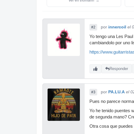
Ver en thomann
→
por
innercoil
el 
#2
Yo tengo una Les Paul 
cambiandolo por uno lis
https://www.guitarris
Responder
por
PA.LU.A
el 0
#3
Pues no parece normal
Yo he tenido puentes w
de segunda mano? Cre
Otra cosa que puedes m