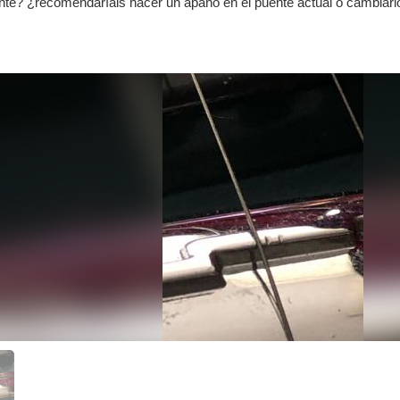
ente? ¿recomendaríais hacer un apaño en el puente actual o cambiarl