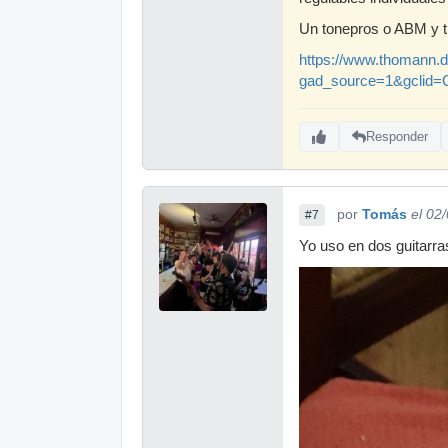
Un tonepros o ABM y ti
https://www.thomann.
gad_source=1&gcl
Responder
por
Tomás
el 02
#7
Yo uso en dos guitarra