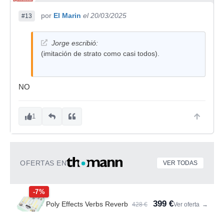
por
El Marin
el 20/03/2025
#13
Jorge escribió:
(imitación de strato como casi todos).
NO
1
OFERTAS EN
VER TODAS
-7%
399 €
Poly Effects Verbs Reverb
428 €
Ver oferta
→