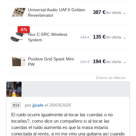
Universal Audio UAFX Golden
387 €
Ver oferta
→
Reverberator
-6%
Nux C-5RC Wireless
135 €
144 €
Ver oferta
→
System
Positive Grid Spark Mini
194 €
197 €
Ver oferta
→
PW
Enlaces de afiliación
por
jjcale
el 20/03/2025
#14
El ruido ocurre igualmente al tocar las cuerdas o no
tocarlas?, como dice un compañero si al tocar las
cuerdas el ruido aumenta es que la masa estaría
conectada al revés, a mi me vino una guitarra así cuando