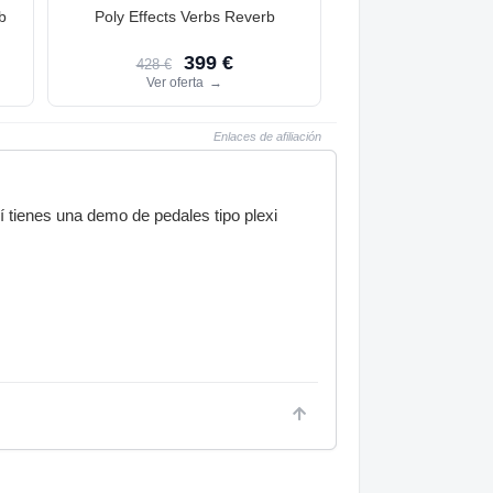
b
Poly Effects Verbs Reverb
399 €
428 €
Ver oferta
→
Enlaces de afiliación
í tienes una demo de pedales tipo plexi