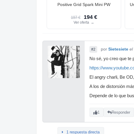
Positive Grid Spark Mini PW
Un
194 €
197 €
Ver oferta
→
por
Sietesiete
el
#2
No sé, yo creo que te 
https://www.youtube
El angry charli, Be OD,
A los de distorsión m
Depende de lo que busq
1
Responder
1 respuesta directa