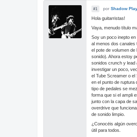
por
Shadow Pla
#1
Hola guitarristas!
Vaya, menudo título m
Soy un poco inepto en 
al menos dos canales t
el pote de volumen de l
sonido). Ahora estoy 
sonidos crunch y lead 
investigar un poco, v
el Tube Screamer o el
en el punto de ruptura
tipo de pedales se mezc
forma que si el ampli e
junto con la capa de s
overdrive que funcion
de sonido limpio.
¿Conocéis algún overdr
útil para todos.