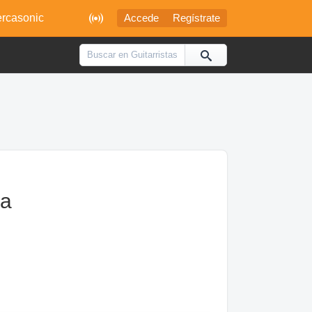

rcasonic
Accede
Regístrate
ia