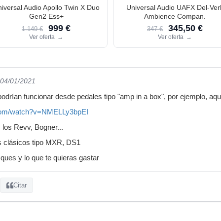
iversal Audio Apollo Twin X Duo
Universal Audio UAFX Del-Ver
Gen2 Ess+
Ambience Compan.
999 €
345,50 €
1.149 €
347 €
Ver oferta
→
Ver oferta
→
 04/01/2021
podrían funcionar desde pedales tipo "amp in a box", por ejemplo, aqu
.com/watch?v=NMELLy3bpEI
 los Revv, Bogner...
ás clásicos tipo MXR, DS1
ues y lo que te quieras gastar
Citar