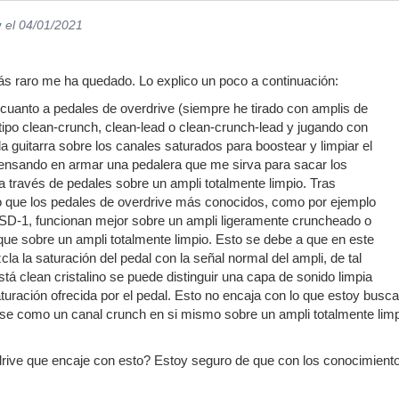
y
el 04/01/2021
ás raro me ha quedado. Lo explico un poco a continuación:
cuanto a pedales de overdrive (siempre he tirado con amplis de
ipo clean-crunch, clean-lead o clean-crunch-lead y jugando con
a guitarra sobre los canales saturados para boostear y limpiar el
pensando en armar una pedalera que me sirva para sacar los
a través de pedales sobre un ampli totalmente limpio. Tras
eo que los pedales de overdrive más conocidos, como por ejemplo
 SD-1, funcionan mejor sobre un ampli ligeramente cruncheado o
 que sobre un ampli totalmente limpio. Esto se debe a que en este
la la saturación del pedal con la señal normal del ampli, de tal
stá clean cristalino se puede distinguir una capa de sonido limpia
aturación ofrecida por el pedal. Esto no encaja con lo que estoy busc
ase como un canal crunch en si mismo sobre un ampli totalmente lim
ive que encaje con esto? Estoy seguro de que con los conocimientos