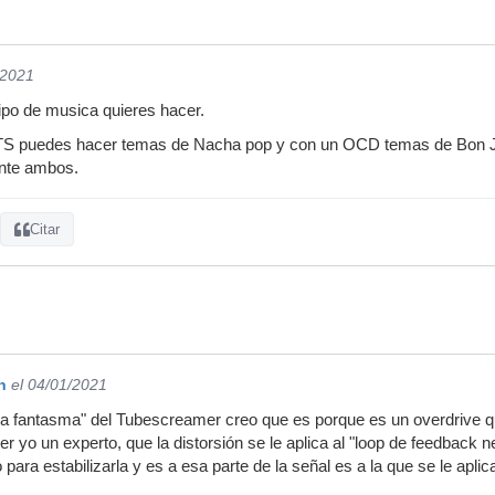
/2021
ipo de musica quieres hacer.
 TS puedes hacer temas de Nacha pop y con un OCD temas de Bon Jov
ente ambos.
Citar
n
el 04/01/2021
ia fantasma" del Tubescreamer creo que es porque es un overdrive qu
r yo un experto, que la distorsión se le aplica al "loop de feedback ne
to para estabilizarla y es a esa parte de la señal es a la que se le apl