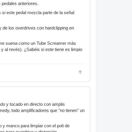
s pedales anteriores.
si este pedal mezcla parte de la señal
y de los overdrives con hardclipping en
ero me suena como un Tube Screamer más
 al revés). ¿Sabéis si este tiene es limpio
do y tocado en directo con amplis
medy, todo amplificadores que "no tienen" un
 y manco para limpiar con el poti de
es para overdrive y distorsión.