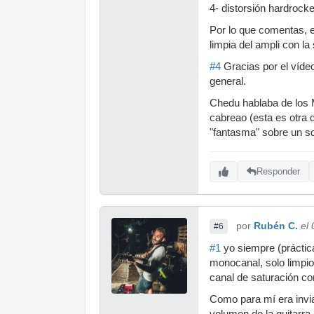
4- distorsión hardrock
Por lo que comentas, e
limpia del ampli con l
#4
Gracias por el vídeo
general.
Chedu hablaba de los 
cabreao (esta es otra 
"fantasma" sobre un so
Responder
por
Rubén C.
el
#6
#1
yo siempre (práctic
monocanal, solo limpio
canal de saturación como
Como para mí era invia
volumen de la guitarra,