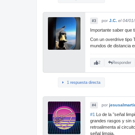
por
J.C.
el 04/01
#3
Importante saber que t
Con un overdrive tipo
mundos de distancia 
2
Responder
1 respuesta directa
por
jesusalmarti
#4
#1
Lo de la "señal limp
grandes rasgos y sin se
retroalimenta al circui
señal limpia.