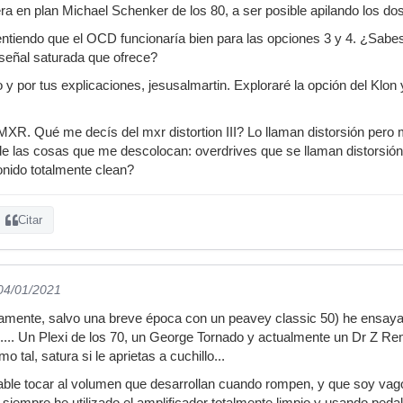
era en plan Michael Schenker de los 80, a ser posible apilando los do
ntiendo que el OCD funcionaría bien para las opciones 3 y 4. ¿Sabes 
a señal saturada que ofrece?
 y por tus explicaciones, jesusalmartin. Exploraré la opción del Klon 
MXR. Qué me decís del mxr distortion III? Lo llaman distorsión p
de las cosas que me descolocan: overdrives que se llaman distorsión y
nido totalmente clean?
Citar
 04/01/2021
amente, salvo una breve época con un peavey classic 50) he ensaya
.... Un Plexi de los 70, un George Tornado y actualmente un Dr Z Re
 tal, satura si le aprietas a cuchillo...
ble tocar al volumen que desarrollan cuando rompen, y que soy vago
 siempre he utilizado el amplificador totalmente limpio y usando pedal