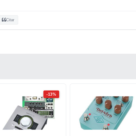
Citar
-13%