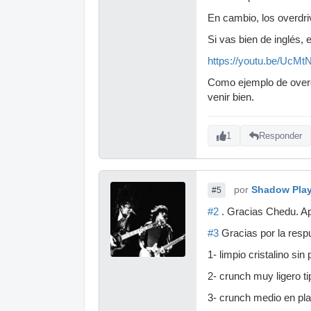
En cambio, los overdriv
Si vas bien de inglés, 
https://youtu.be/UcM
Como ejemplo de overdr
venir bien.
1
Responder
por
Shadow Pla
#5
#2
. Gracias Chedu. A
#3
Gracias por la resp
1- limpio cristalino sin
2- crunch muy ligero t
3- crunch medio en pl