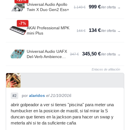
Universal Audio Apollo
999 €
1.149 €
Ver oferta
→
Twin X Duo Gen2 Ess+
-7%
AKAI Professional MPK
134 €
144 €
Ver oferta
→
mini Plus
Universal Audio UAFX
345,50 €
347 €
Ver oferta
→
Del-Verb Ambience
Compan.
Enlaces de afiliación
por
alaridos
el 21/10/2016
#2
abrir golpeador a ver si tienes "piscina" para meter una
humbucker en la posicion de mastil, si tal mirar la S
duncan que tienes en la jackson para hacer un swap y
meterla ahi si te da suficiente caña