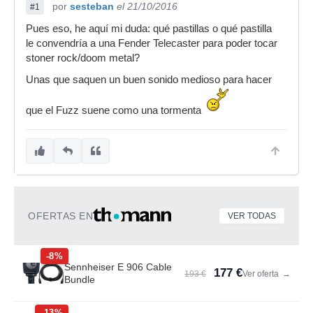
por
sesteban
el 21/10/2016
#1
Pues eso, he aquí mi duda: qué pastillas o qué pastilla
le convendría a una Fender Telecaster para poder tocar
stoner rock/doom metal?
Unas que saquen un buen sonido medioso para hacer
que el Fuzz suene como una tormenta
OFERTAS EN
VER TODAS
-8%
Sennheiser E 906 Cable
177 €
193 €
Ver oferta
→
Bundle
-13%