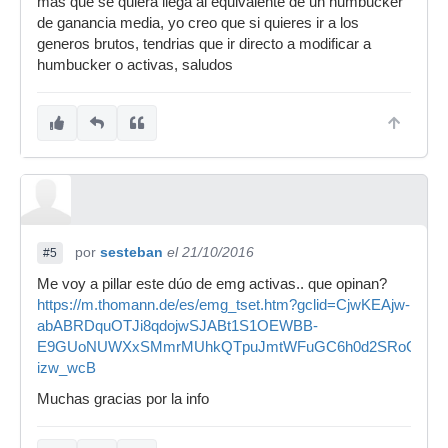
mas que se quiera llega al equivalente de un humbucker
de ganancia media, yo creo que si quieres ir a los
generos brutos, tendrias que ir directo a modificar a
humbucker o activas, saludos
por
sesteban
el 21/10/2016
#5
Me voy a pillar este dúo de emg activas.. que opinan?
https://m.thomann.de/es/emg_tset.htm?gclid=CjwKEAjw-
abABRDquOTJi8qdojwSJABt1S1OEWBB-
E9GUoNUWXxSMmrMUhkQTpuJmtWFuGC6h0d2SRoC-
izw_wcB
Muchas gracias por la info