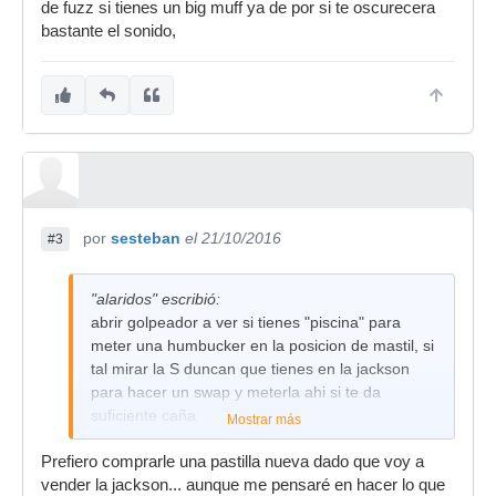
de fuzz si tienes un big muff ya de por si te oscurecera
bastante el sonido,
por
sesteban
el 21/10/2016
#3
"alaridos" escribió:
abrir golpeador a ver si tienes "piscina" para
meter una humbucker en la posicion de mastil, si
tal mirar la S duncan que tienes en la jackson
para hacer un swap y meterla ahi si te da
suficiente caña
Mostrar más
de fuzz si tienes un big muff ya de por si te
Prefiero comprarle una pastilla nueva dado que voy a
oscurecera bastante el sonido,
vender la jackson... aunque me pensaré en hacer lo que