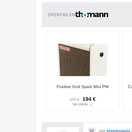
OFERTAS EN
Positive Grid Spark Mini PW
C
194 €
197 €
Ver oferta
→
por
joseignacio
#2