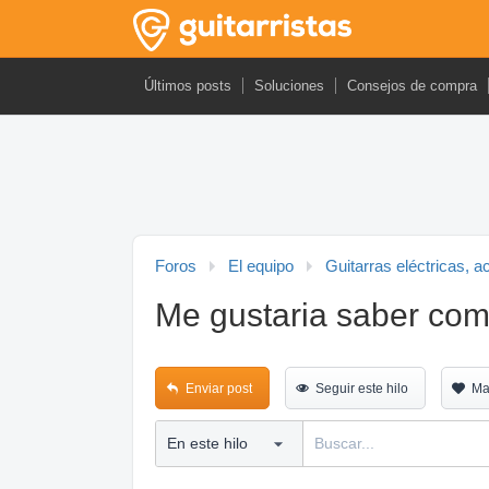
Últimos posts
Soluciones
Consejos de compra
Foros
El equipo
Guitarras eléctricas, a
Me gustaria saber como
Enviar post
Seguir este hilo
Ma