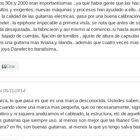
los 90s y 2000 eran importantísimas , ya que había gente que las ha
ultos y exigentes..nuevas máquinas y procesos han ayudado a ello...
la calidad de las guitarras eléctricas, pasa por una buena calibración
eeler...la epiphone impecable a primera vista. se nota que antes de s
 toda desajustada...la fabricaron y así mismo al comercio..si hasta as
 bajado de cuerdas, fijación de tornillos , ajuste de altura de capsulas
 es una guitarra mas liviana y blanda...además que cuatro veces mas b
 joya Danelectro baratísima..
Citar
el 05/11/2014
arca, lo que pasa es que es una marca desconocida. Ustedes sabe
 cuando viene una marca mas pequeña, que no necesariamente, sig
tivo y ni siquiera analizamos el cableado, la estructura, etc de aque
s guitarras que siempre uso, al menos son mejor que las Ibanez Gio 
 sera? en fin, son buenas guitarras, al menos la que yo tengo salva b