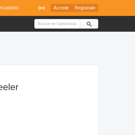

rcasonic
Accede
Regístrate
eeler