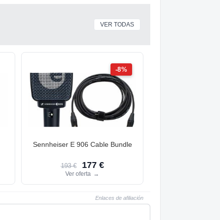
VER TODAS
-8%
n
Sennheiser E 906 Cable Bundle
177 €
193 €
Ver oferta
→
Enlaces de afiliación