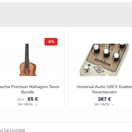
-6%
ascha Premium Mahagoni Tenor
Universal Audio UAFX Golde
Bundle
Reverberator
65 €
387 €
69 €
Ver oferta
→
Ver oferta
→
el 04/10/2009