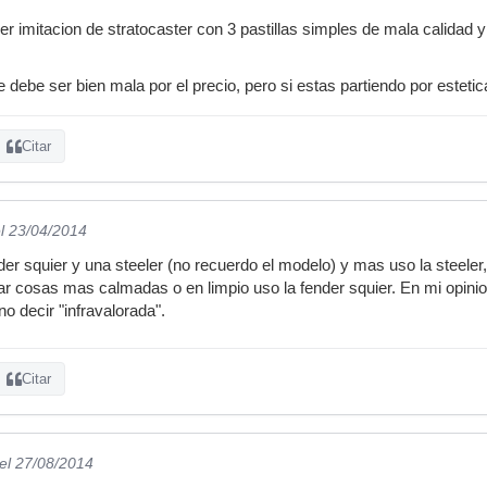
r imitacion de stratocaster con 3 pastillas simples de mala calidad y
ue debe ser bien mala por el precio, pero si estas partiendo por esteti
Citar
l 23/04/2014
er squier y una steeler (no recuerdo el modelo) y mas uso la steeler
ocar cosas mas calmadas o en limpio uso la fender squier. En mi opin
o decir "infravalorada".
Citar
el 27/08/2014