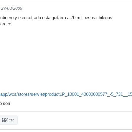
l 27/08/2009
inero y e encotrado esta guitarra a 70 mil pesos chilenos
parece
webapp/wcs/stores/servlet/productLP_10001_40000000577_-5_731__1
o son
Citar