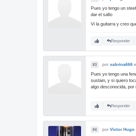
Pues yo tengo un steele
dar el salto
Vi la guitarra y creo q
Responder
por
sabrina666
e
#3
Pues yo tengo una fend
sustain, y si quiero t
algo desconocida, por n
Responder
por
Victor Hugo
#4