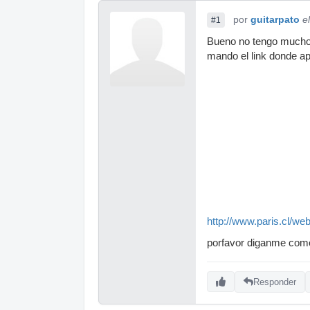
por
guitarpato
e
#1
Bueno no tengo mucho d
mando el link donde a
http://www.paris.cl/
porfavor diganme com
Responder