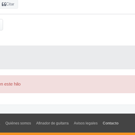
Citar
n este hilo
a
Quiénes somos
Afinador de guitarra
Avisos legales
Contacto