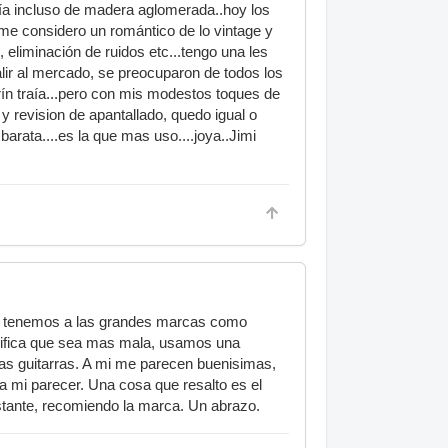
cía incluso de madera aglomerada..hoy los
me considero un romántico de lo vintage y
, eliminación de ruidos etc...tengo una les
alir al mercado, se preocuparon de todos los
errín traía...pero con mis modestos toques de
 y revision de apantallado, quedo igual o
arata....es la que mas uso....joya..Jimi
n, tenemos a las grandes marcas como
nifica que sea mas mala, usamos una
llas guitarras. A mi me parecen buenisimas,
a mi parecer. Una cosa que resalto es el
astante, recomiendo la marca. Un abrazo.