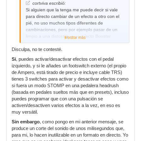
cortviva escribió:
Si alguien que la tenga me puede decir si vale
para directo cambiar de un efecto a otro con el
pié, no uso muchos tipos diferentes de
cambinaciones, pero por ejemplo pasar de un
limpio a una distorsión o un efecto Booster
Mostrar más
Disculpa, no te contesté.
Si
, puedes activar/desactivar efectos con el pedal
izquierdo, y si le añades un footswitch externo (el propio
de Ampero, está tirado de precio e incluye cable TRS)
tienes 3 switches para activar y desactivar efectos como
si fuera un modo STOMP en una pedalera headrush
(basada en pedales sueltos más que en presets), incluso
puedes programar que con una pulsación se
activen/desactiven varios efectos a la vez, en eso es
muy versátil.
Sin embargo
, como pongo en mi anterior mensaje, se
produce un corte del sonido de unos milisegundos que,
para mi, lo hacen inutilizable en un formato en directo. Yo