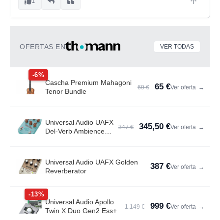
1
OFERTAS EN
VER TODAS
-6%
Cascha Premium Mahagoni
65 €
69 €
Ver oferta
→
Tenor Bundle
Universal Audio UAFX
345,50 €
347 €
Ver oferta
→
Del-Verb Ambience
Compan.
Universal Audio UAFX Golden
387 €
Ver oferta
→
Reverberator
-13%
Universal Audio Apollo
999 €
1.149 €
Ver oferta
→
Twin X Duo Gen2 Ess+