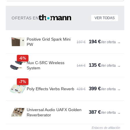
OFERTAS EN
VER TODAS
Positive Grid Spark Mini
194 €
197 €
Ver oferta
→
PW
-6%
Nux C-5RC Wireless
135 €
144 €
Ver oferta
→
System
-7%
399 €
Poly Effects Verbs Reverb
428 €
Ver oferta
→
Universal Audio UAFX Golden
387 €
Ver oferta
→
Reverberator
Enlaces de afiliación