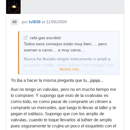
por
IvI838
el 11/06/2009
#9
rafa-gas escribió:
Todos esos consejos están muy bien, ... pero
suenan a caros.... a muy caros....
Nunca he llevado ningún instrumento o ampli a
un luthier o taller, cómo cobran? por trabajo? por
Mostrar más
hora? cuánto costaría cambiar un juego de
digamos 6 válvulas (4 de previo y 2 de
Yo iba a hacer la misma pregunta que tu...jajaja...
potencia)? se cobra por ajustar el bias? a qué
Aun no tengo un valvulas, pero no en mucho tiempo me
huelen las nubes? ...
lo comprare. Y supongo que esto de la svalvulas es
por qué no me compraría un transistores!!!!
como todo, es como pasar de comprarte un citroen a
comprarte un mercedes, que luego lo llevas al taller y te
Saludos.
pegan el sablazo. Supongo que con los amplis de
valvulas, cuando te toque llevarlos al luthier de amplis
pues seguramente te crujira un poco el esqueleto con el