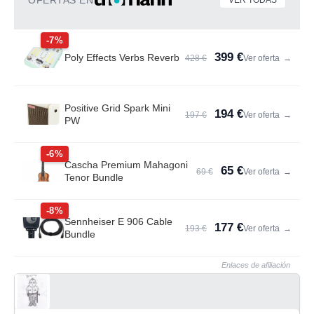
OFERTAS EN
VER TODAS
-7%
399 €
Poly Effects Verbs Reverb
428 €
Ver oferta
→
Positive Grid Spark Mini
194 €
197 €
Ver oferta
→
PW
-6%
Cascha Premium Mahagoni
65 €
69 €
Ver oferta
→
Tenor Bundle
-8%
Sennheiser E 906 Cable
177 €
193 €
Ver oferta
→
Bundle
Enlaces de afiliación