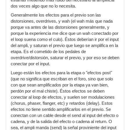
estarías metiendo más ruido del necesario al amplificar
dos veces algo que no lo necesita.
Generalmente los efectos para el previo son las
distorsiones, overdrives, y wah (el wah más que nada
porque va antes de las distorsiones generalmente, y
porque la experiencia me dice que un wah conectado por
el loop suena como el culo). Éstos deberían ir por el input
del ampli, y saturan el previo que luego se amplifica en la
etapa. Es el cometido de los pedales de
overdrive/distorsión, saturar el previo, y por eso se deben
conectar por el input.
Luego están los efectos para la etapa o "efectos post"
(que no significa que escriban en el foro, sino que solo
con que sean amplificados por la etapa ya van bien,
perdón por el mal chiste). Éstos efectos se deben
conectar al loop de efectos, y suelen ser modulaciones
(chorus, phaser, flanger, etc) y retardos (delay). Estos
efectos no tiene sentido amplificarlos en el previo. Se
conectan con un cable desde el send al input del efecto o
cadena, y de la salida del efecto o cadena al return. O
sea, el ampli manda (send) la señal proviniente del input