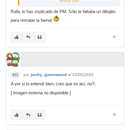
Mostrar más
Espero que te sirva de algo.
Saludos.
Rafa, lo has explicado de PM. Sólo te faltaba un dibujito
para rematar la faena!
por
jonhy_greenwood
el 03/05/2010
#11
A ver si lo entendí bien, creo que es así, no?:
[ Imagen externa no disponible ]