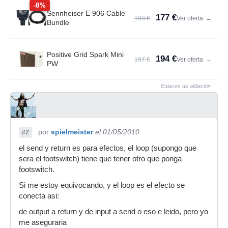
-8%
Sennheiser E 906 Cable
177 €
193 €
Ver oferta
→
Bundle
Positive Grid Spark Mini
194 €
197 €
Ver oferta
→
PW
Enlaces de afiliación
por
spielmeister
el 01/05/2010
#2
el send y return es para efectos, el loop (supongo que
sera el footswitch) tiene que tener otro que ponga
footswitch.
Si me estoy equivocando, y el loop es el efecto se
conecta asi:
de output a return y de input a send o eso e leido, pero yo
me aseguraria