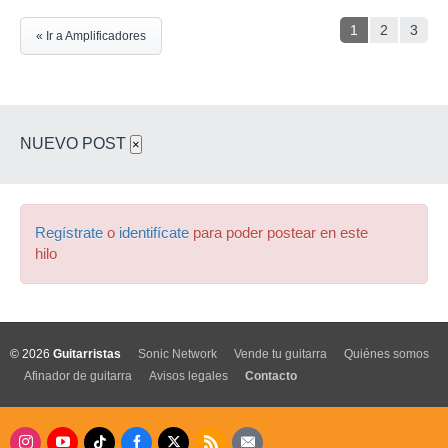
1
2
3
« Ir a Amplificadores
NUEVO POST
×
Regístrate
o
identifícate
para poder postear en este
hilo
© 2026
Guitarristas
Sonic Network
Vende tu guitarra
Quiénes somos
Afinador de guitarra
Avisos legales
Contacto