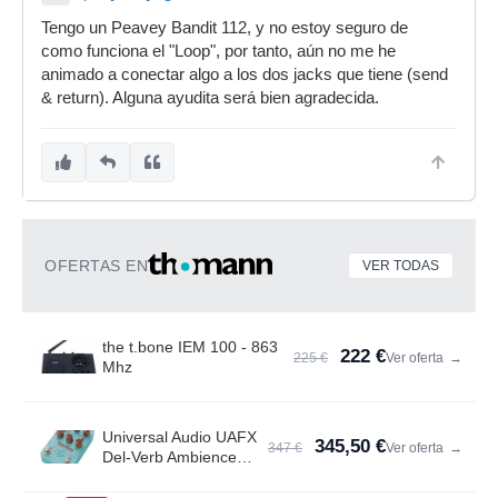
Tengo un Peavey Bandit 112, y no estoy seguro de
como funciona el "Loop", por tanto, aún no me he
animado a conectar algo a los dos jacks que tiene (send
& return). Alguna ayudita será bien agradecida.
OFERTAS EN
VER TODAS
the t.bone IEM 100 - 863
222 €
225 €
Ver oferta
→
Mhz
Universal Audio UAFX
345,50 €
347 €
Ver oferta
→
Del-Verb Ambience
Compan.