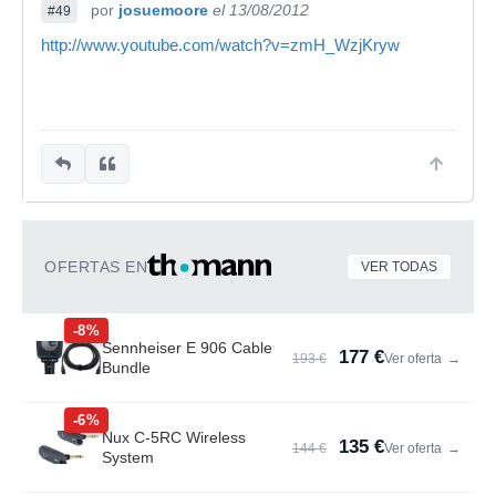
por
josuemoore
el 13/08/2012
#49
http://www.youtube.com/watch?v=zmH_WzjKryw
OFERTAS EN
VER TODAS
-8%
Sennheiser E 906 Cable
177 €
193 €
Ver oferta
→
Bundle
-6%
Nux C-5RC Wireless
135 €
144 €
Ver oferta
→
System