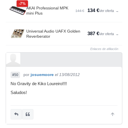
-7%
AKAI Professional MPK
134 €
144 €
Ver oferta
→
mini Plus
Universal Audio UAFX Golden
387 €
Ver oferta
→
Reverberator
Enlaces de afiliación
por
josuemoore
el 13/08/2012
#50
No Gravity de Kiko Loureiro!!!!
Saludos!