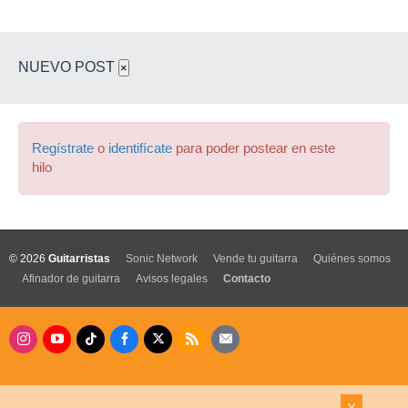
NUEVO POST
×
Regístrate
o
identifícate
para poder postear en este
hilo
© 2026
Guitarristas
Sonic Network
Vende tu guitarra
Quiénes somos
Afinador de guitarra
Avisos legales
Contacto