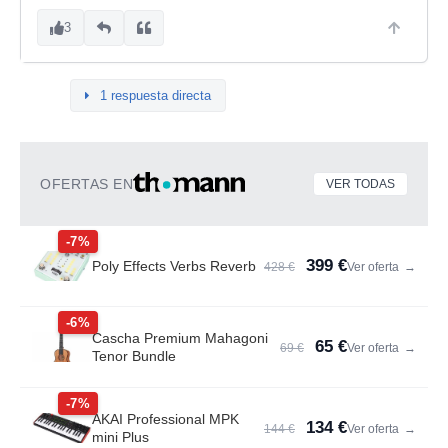
3
1 respuesta directa
OFERTAS EN
VER TODAS
-7%
399 €
Poly Effects Verbs Reverb
428 €
Ver oferta
→
-6%
Cascha Premium Mahagoni
65 €
69 €
Ver oferta
→
Tenor Bundle
-7%
AKAI Professional MPK
134 €
144 €
Ver oferta
→
mini Plus