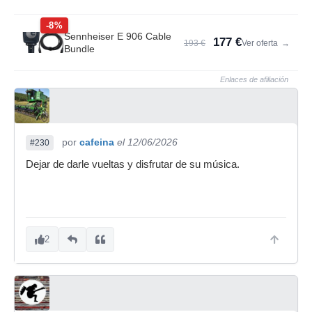
-8%
Sennheiser E 906 Cable
177 €
193 €
Ver oferta
→
Bundle
Enlaces de afiliación
por
cafeina
el 12/06/2026
#230
Dejar de darle vueltas y disfrutar de su música.
2