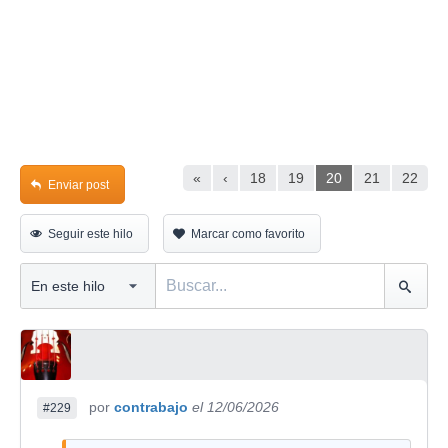
«
‹
18
19
20
21
22
Enviar post
Seguir este hilo
Marcar como favorito
por
contrabajo
el 12/06/2026
#229