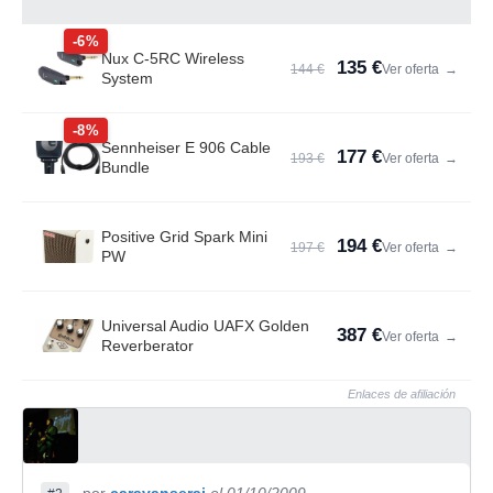
-6%
Nux C-5RC Wireless
135 €
144 €
Ver oferta
→
System
-8%
Sennheiser E 906 Cable
177 €
193 €
Ver oferta
→
Bundle
Positive Grid Spark Mini
194 €
197 €
Ver oferta
→
PW
Universal Audio UAFX Golden
387 €
Ver oferta
→
Reverberator
Enlaces de afiliación