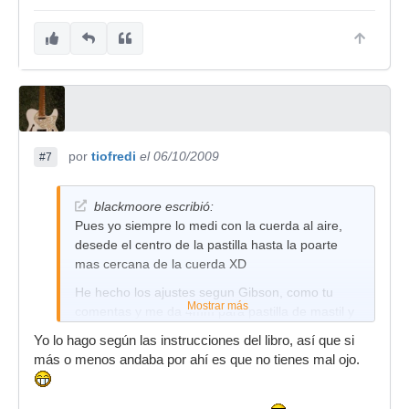
por
tiofredi
el 06/10/2009
#7
blackmoore escribió:
Pues yo siempre lo medi con la cuerda al aire,
desede el centro de la pastilla hasta la poarte
mas cercana de la cuerda XD
He hecho los ajustes segun Gibson, como tu
Mostrar más
comentas y me da 4mm para pastilla de mastil y
3mm para pastilla de puente, segun mi metodo,
Yo lo hago según las instrucciones del libro, así que si
osea muy cercano a lo que tenia
más o menos andaba por ahí es que no tienes mal ojo.