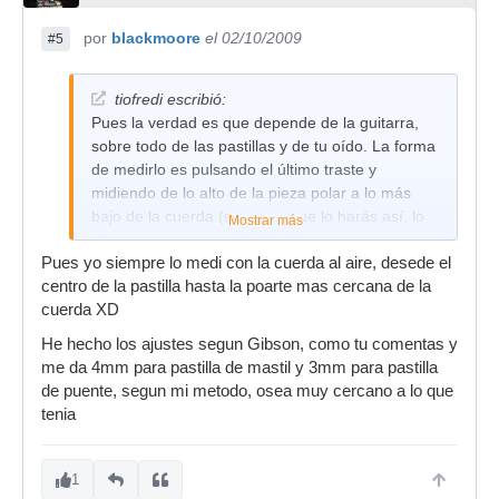
por
blackmoore
el 02/10/2009
#5
tiofredi escribió:
Pues la verdad es que depende de la guitarra,
sobre todo de las pastillas y de tu oído. La forma
de medirlo es pulsando el último traste y
midiendo de lo alto de la pieza polar a lo más
bajo de la cuerda (supongo que lo harás así, lo
Mostrar más
digo por si acaso).
Pues yo siempre lo medi con la cuerda al aire, desede el
Para Gibson sería, en la 6ª a 6/64 de pulgada
centro de la pastilla hasta la poarte mas cercana de la
para ambas pastillas, es decir, 2,38 mms.
cuerda XD
En la 1ª, 4/64 para ambas, es decir, 1,58 mms.
He hecho los ajustes segun Gibson, como tu comentas y
Para Fender, en la 6ª a 8/64, es decir 3,17 mms,
me da 4mm para pastilla de mastil y 3mm para pastilla
y en la 1ª a 6/64 ó 2,38 mms.
de puente, segun mi metodo, osea muy cercano a lo que
tenia
Estas son ajustes de fábrica (según el libro del
gran Dan Erlewine), a partir de ahí puedes
retocar a tu gusto más o menos.
1