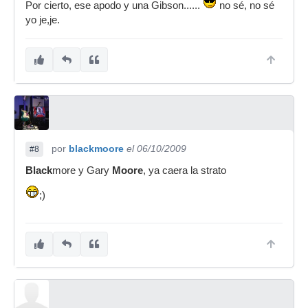
Por cierto, ese apodo y una Gibson......
no sé, no sé
yo je,je.
por
blackmoore
el 06/10/2009
#8
Black
more y Gary
Moore
, ya caera la strato
;)