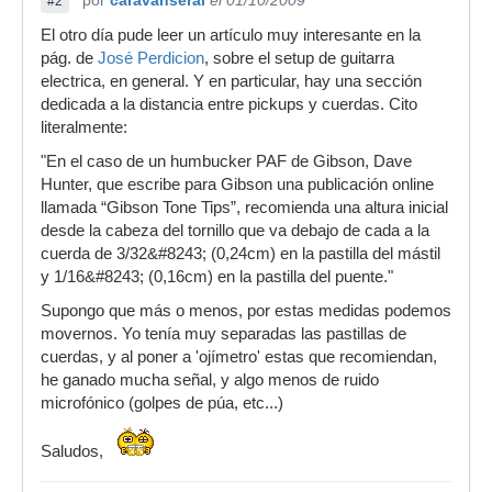
por
caravanserai
el 01/10/2009
#2
El otro día pude leer un artículo muy interesante en la
pág. de
José Perdicion
, sobre el setup de guitarra
electrica, en general. Y en particular, hay una sección
dedicada a la distancia entre pickups y cuerdas. Cito
literalmente:
"En el caso de un humbucker PAF de Gibson, Dave
Hunter, que escribe para Gibson una publicación online
llamada “Gibson Tone Tips”, recomienda una altura inicial
desde la cabeza del tornillo que va debajo de cada a la
cuerda de 3/32&#8243; (0,24cm) en la pastilla del mástil
y 1/16&#8243; (0,16cm) en la pastilla del puente."
Supongo que más o menos, por estas medidas podemos
movernos. Yo tenía muy separadas las pastillas de
cuerdas, y al poner a 'ojímetro' estas que recomiendan,
he ganado mucha señal, y algo menos de ruido
microfónico (golpes de púa, etc...)
Saludos,