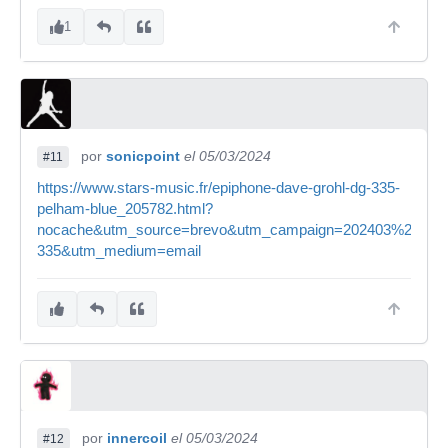
1
por
sonicpoint
el 05/03/2024
#11
https://www.stars-music.fr/epiphone-dave-grohl-dg-335-
pelham-blue_205782.html?
nocache&utm_source=brevo&utm_campaign=202403%20_%
335&utm_medium=email
por
innercoil
el 05/03/2024
#12