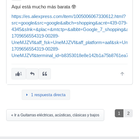
Aquí está mucho más barata 🤓
https://es.aliexpress.com/item/1005006067330612.html?
src=google&src=google&albch=shopping&acnt=439-079-
4345&slnk=&plac=&mtctp=&albbt=Google_7_shopping&alb
1709656554319-00289-
UneMJZVf&aff_fsk=UneMJZVf&aff_platform=aaf&sk=UneMJZV
1709656554319-00289-
UneMJZVf&terminal_id=b8353018e8e142b1a75b8761ea7cc09
1
1 respuesta directa
1
2
« Ir a Guitarras eléctricas, acústicas, clásicas y bajos