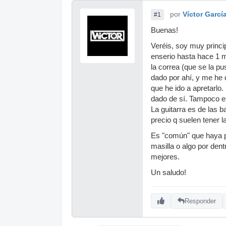
por
Víctor Garcí
#1
Buenas!
Veréis, soy muy princi
enserio hasta hace 1 me
la correa (que se la p
dado por ahí, y me he d
que he ido a apretarlo
dado de sí. Tampoco es
La guitarra es de las b
precio q suelen tener 
Es "común" que haya 
masilla o algo por dent
mejores.
Un saludo!
Responder