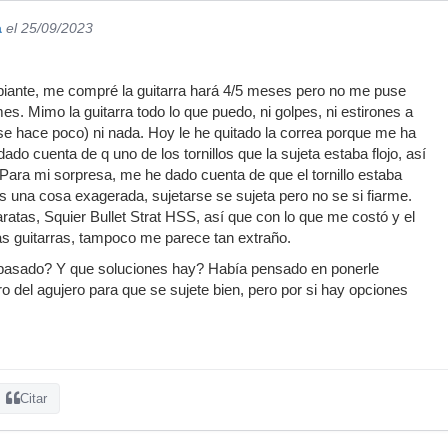
a
el 25/09/2023
piante, me compré la guitarra hará 4/5 meses pero no me puse
s. Mimo la guitarra todo lo que puedo, ni golpes, ni estirones a
use hace poco) ni nada. Hoy le he quitado la correa porque me ha
ado cuenta de q uno de los tornillos que la sujeta estaba flojo, así
. Para mi sorpresa, me he dado cuenta de que el tornillo estaba
 una cosa exagerada, sujetarse se sujeta pero no se si fiarme.
aratas, Squier Bullet Strat HSS, así que con lo que me costó y el
las guitarras, tampoco me parece tan extraño.
pasado? Y que soluciones hay? Había pensado en ponerle
ro del agujero para que se sujete bien, pero por si hay opciones
Citar