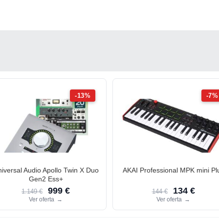
-13%
-7%
iversal Audio Apollo Twin X Duo
AKAI Professional MPK mini Pl
Gen2 Ess+
999 €
134 €
1.149 €
144 €
Ver oferta
→
Ver oferta
→