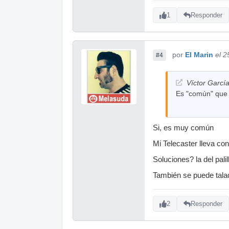
1
Responder
por
El Marin
el 2
#4
Víctor García
Es "común" que
Si, es muy común
Mi Telecaster lleva co
Soluciones? la del palil
También se puede tala
2
Responder