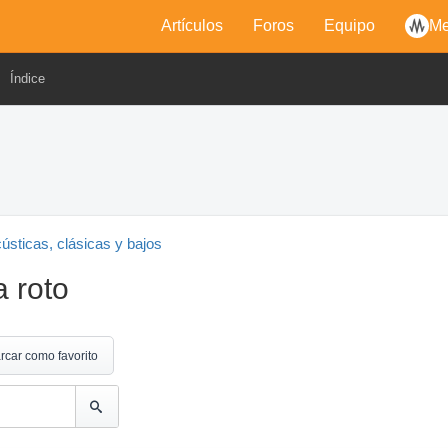
Artículos
Foros
Equipo
Me
Índice
cústicas, clásicas y bajos
a roto
rcar como favorito