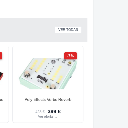
VER TODAS
-7%
us
Poly Effects Verbs Reverb
399 €
428 €
Ver oferta
→