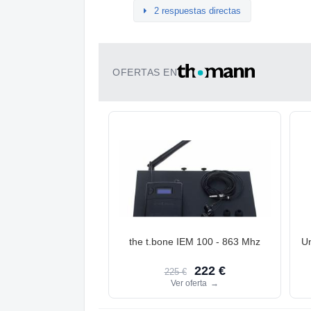
2 respuestas directas
OFERTAS EN
the t.bone IEM 100 - 863 Mhz
Un
222 €
225 €
Ver oferta
→