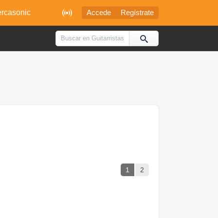

rcasonic
Accede
Regístrate
1
2