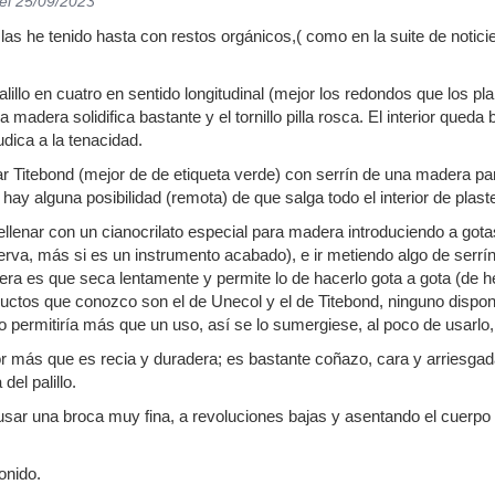
el 25/09/2023
las he tenido hasta con restos orgánicos,( como en la suite de notici
alillo en cuatro en sentido longitudinal (mejor los redondos que los 
 madera solidifica bastante y el tornillo pilla rosca. El interior queda
udica a la tenacidad.
 Titebond (mejor de de etiqueta verde) con serrín de una madera pare
hay alguna posibilidad (remota) de que salga todo el interior de plaste 
ellenar con un cianocrilato especial para madera introduciendo a gotas
rva, más si es un instrumento acabado), e ir metiendo algo de serrín
era es que seca lentamente y permite lo de hacerlo gota a gota (de h
uctos que conozco son el de Unecol y el de Titebond, ninguno dispone
permitiría más que un uso, así se lo sumergiese, al poco de usarlo,
 más que es recia y duradera; es bastante coñazo, cara y arriesgad
del palillo.
sar una broca muy fina, a revoluciones bajas y asentando el cuerpo y 
onido.