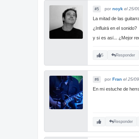
por
noyk
el 25/0
#5
La mitad de las guitarr
¿Influirá en el sonido?
y si es así... ¿Mejor 
5
Responder
por
Fran
el 25/0
#6
En mi estuche de herrami
Responder