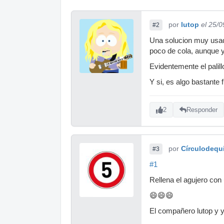
por
lutop
el 25/
#2
Una solucion muy usada
poco de cola, aunque y
Evidentemente el palill
Y si, es algo bastante 
2
Responder
por
Círculodequ
#3
#1
Rellena el agujero con 
😄😄😄
El compañero lutop y 