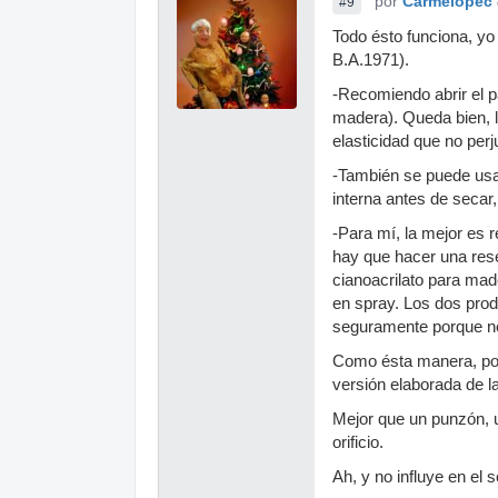
por
Carmelopec
#9
Todo ésto funciona, yo 
B.A.1971).
-Recomiendo abrir el p
madera). Queda bien, la
elasticidad que no perj
-También se puede usar
interna antes de secar, 
-Para mí, la mejor es r
hay que hacer una rese
cianoacrilato para mad
en spray. Los dos prod
seguramente porque no 
Como ésta manera, por
versión elaborada de la 
Mejor que un punzón, u
orificio.
Ah, y no influye en el s