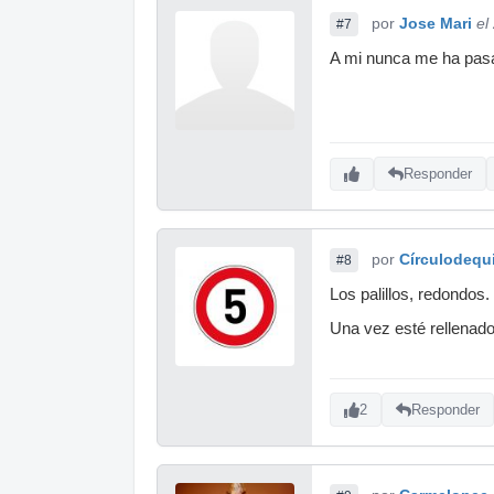
por
Jose Mari
el
#7
A mi nunca me ha pasa
Responder
por
Círculodequ
#8
Los palillos, redondos. 
Una vez esté rellenado
2
Responder