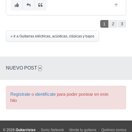
1
2
3
« Ir a Guitarras eléctricas, acústicas, clásicas y bajos
NUEVO POST
×
Regístrate
o
identifícate
para poder postear en este
hilo
© 2026
Guitarristas
Sonic Network
Vende tu guitarra
Quiénes somos