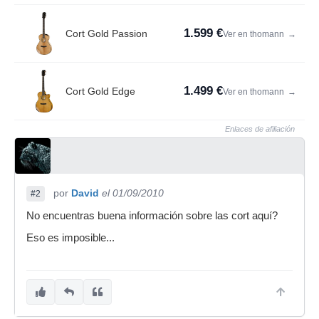
1.599 €
Cort Gold Passion
Ver en thomann
→
1.499 €
Cort Gold Edge
Ver en thomann
→
Enlaces de afiliación
por
David
el 01/09/2010
#2
No encuentras buena información sobre las cort aquí?
Eso es imposible...