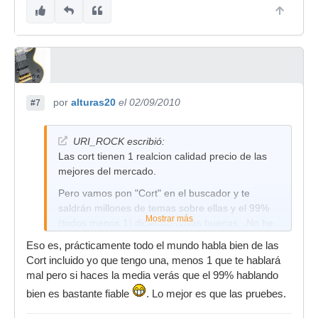
por
alturas20
el 02/09/2010
#7
URI_ROCK escribió:
Las cort tienen 1 realcion calidad precio de las
mejores del mercado.
Pero vamos pon "Cort" en el buscador y te
saldrán millones de temas sobre ellas y el 99%
Mostrar más
(todos menos 1) diciendo cosas buenas...No he
conocido a nadie aun que se haya quejado de la
Eso es, prácticamente todo el mundo habla bien de las
suya, yo tengo una también y está al nivel de
Cort incluido yo que tengo una, menos 1 que te hablará
guitarras del doble de precio tanto en materiales
mal pero si haces la media verás que el 99% hablando
como construccion, tacto, y todo
bien es bastante fiable
. Lo mejor es que las pruebes.